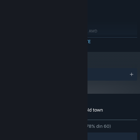
280 MB spațiu disponibil
STOCARE:
DirectX compatible
PLACĂ AUDIO:
RECOMANDAT:
Windows 7/8/10
SO *:
Intel(R) Core(TM)2 Quad 2.7 Ghz, AMD
PROCESOR:
Phenom(TM)II X4 3 Ghz
CITEȘTE MAI MULTE
8 GB RAM
MEMORIE:
GeForce GTS 250, Radeon HD 5760
GRAFICĂ:
Versiune 9.0c
DIRECTX:
280 MB spațiu disponibil
STOCARE:
DirectX compatible
PLACĂ AUDIO:
Premii
Începând cu 1 ianuarie 2024, clientul Steam va fi compatibil numai cu
*
Windows 10 și versiunile ulterioare.
Recenziile clienților pentru Frio - Lost in old town
Despre recenziile utilizatorilor
Preferințele tale
DINTOTDEAUNA:
În mare parte pozitive
(78% din 60)
Filtre
Limbile tale