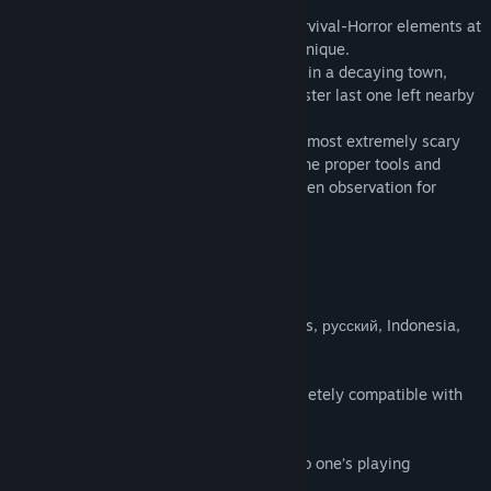
This is basically a room escape game. Survival-Horror elements at
its most atmospheric in an advanced technique.
The game starts in an earlier timeline set in a decaying town,
deserted and ghostly, centering on two sister last one left nearby
who got involved in a ghost accident.
With this game, You will be exploring the most extremely scary
experience and tasked with figuring out the proper tools and
deciphering all clues with your wit and keen observation for
survive.
-It supports 9 languages.
English, 日本語, español, Deutsch, français, русский, Indonesia,
ไทย, 한국어
-A newly designed interface that is completely compatible with
PC environment.
-An option to adjust difficulty according to one’s playing
capacities.