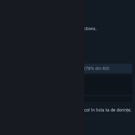
Dezvoltator
erocona
Editor
erocona
Lansare
5 febr. 2018
A horror adventure game with a various actions.
ETICHETE
Aventură
Indie
Horror
+
RECENZII
DINTOTDEAUNA:
În mare parte pozitive
(78% din 60)
Conectează-te
pentru a adăuga acest articol în lista ta de dorințe,
a-l urmări sau a-l marca drept ignorat.