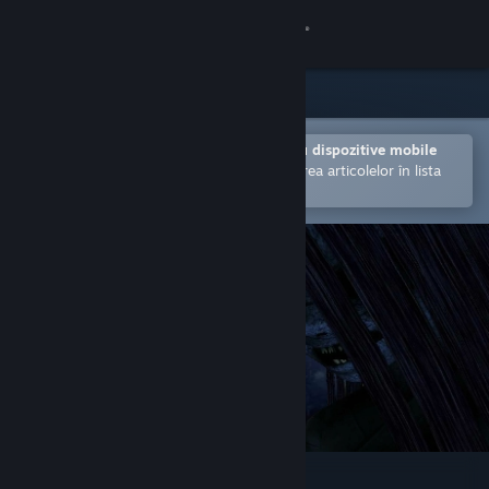
Conectează-te
Magazin
Comunitate
Deschide în aplicația Steam pentru dispozitive mobile
Facilitează achiziționarea și adăugarea articolelor în lista
de dorințe.
Despre
Asistență
Schimbă limba
Obține aplicația Steam pentru dispozitive mobile
Vezi site în versiunea pentru desktop
Frio - Lost in old town