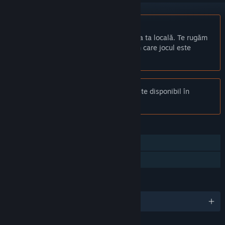
Nu este disponibil în limba: Română
Acest produs nu este disponibil în limba ta locală. Te rugăm
să consulți lista de mai jos cu limbile în care jocul este
disponibil înainte de achiziționare
Anunț:
Frio - Lost in old town nu mai este disponibil în
magazinul Steam.
CARACTERISTICI
Un jucător
Partajare cu familia
LIMBI
Limbi disponibile: 9