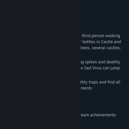
Titlu:
Sad Virus Castle
Gen:
Aventură
,
Indie
,
Simulatoare
Despre acest joc
Data lansării:
1 apr. 2026
STORY:
Sad virus is again back in this new part of third person walking
simulation game. Mission is to find 9 beer bottles in Castle and
Forest themed place. Area contais rocks, trees, several castles,
some castles are in air etc.
There are several deathly traps like moving spikes and deathly
moving balls. Also there are launchpads so Sad Virus can jump
higher to places where are beer bottles.
So make virus again happy and avoid deathly traps and find all
beer bottles and collect all steam achievements
FEATURES:
9 different beer bottles collect to get steam achievements
Beautiful forest and castles