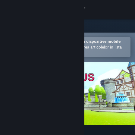
Conectează-te
Magazin
Comunitate
Deschide în aplicația Steam pentru dispozitive mobile
Facilitează achiziționarea și adăugarea articolelor în lista
de dorințe.
Despre
Asistență
Schimbă limba
Obține aplicația Steam pentru dispozitive mobile
Vezi site în versiunea pentru desktop
Sad Virus Castle