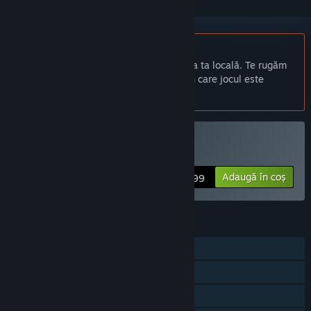
Nu este disponibil în limba: Română
Acest produs nu este disponibil în limba ta locală. Te rugăm
să consulți lista de mai jos cu limbile în care jocul este
disponibil înainte de achiziționare
Cumpără Sad Virus Castle
Adaugă în coș
$1.99
CARACTERISTICI
Un jucător
Realizări Steam
Partajare cu familia