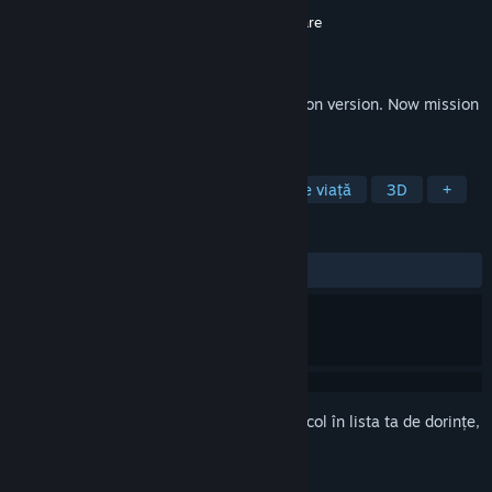
Dezvoltator
Kendall Studios
,
Valkeala Software
Editor
Valkeala Software
Lansare
1 apr. 2026
Sad Virus is back in new walking simulation version. Now mission
to find beer bottles in castle themed area
ETICHETE
Aventură
Simulare
Simulator de viață
3D
+
RECENZII
Nicio recenzie de utilizator
Conectează-te
pentru a adăuga acest articol în lista ta de dorințe,
a-l urmări sau a-l marca drept ignorat.