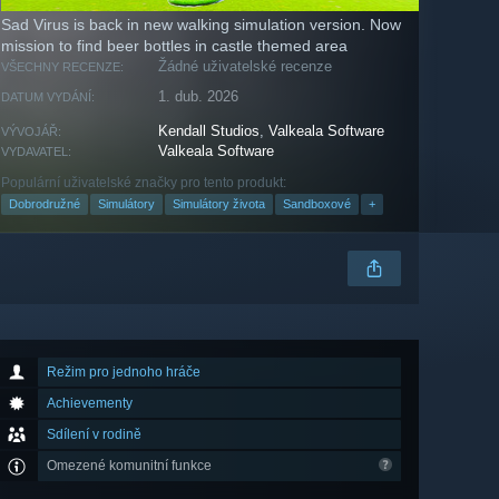
Sad Virus is back in new walking simulation version. Now
mission to find beer bottles in castle themed area
Žádné uživatelské recenze
VŠECHNY RECENZE:
1. dub. 2026
DATUM VYDÁNÍ:
Kendall Studios
,
Valkeala Software
VÝVOJÁŘ:
Valkeala Software
VYDAVATEL:
Populární uživatelské značky pro tento produkt:
Dobrodružné
Simulátory
Simulátory života
Sandboxové
+
Režim pro jednoho hráče
Achievementy
Sdílení v rodině
Omezené komunitní funkce