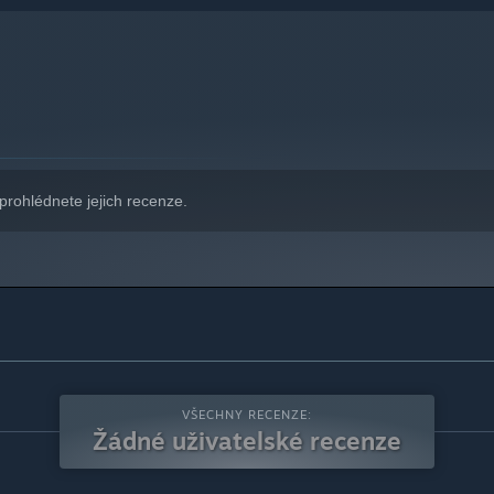
prohlédnete jejich recenze.
VŠECHNY RECENZE:
Žádné uživatelské recenze