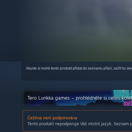
Abyste si mohli tento produkt přidat do seznamu přání, začít ho s
Tero Lunkka games – prohlédněte si celou kole
Čeština není podporována
Tento produkt nepodporuje Váš místní jazyk. Seznam po