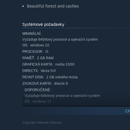
Beautiful forest and castles
Systémové požadavky
MINIMÁLNÍ:
Vyžaduje 64bitový procesor a operační systém
windows 10
OS:
i5
PROCESOR:
2 GB RAM
PAMĚŤ:
nvidia 1000
GRAFICKÁ KARTA:
Verze 9.0
DIRECTX:
2 GB volného místa
PEVNÝ DISK:
directx 9
ZVUKOVÁ KARTA:
DOPORUČENÉ:
Vyžaduje 64bitový procesor a operační systém
windows 11
OS:
i7
PROCESOR:
ZJ
4 GB RAM
PAMĚŤ:
nvidia 2000
GRAFICKÁ KARTA:
Copyright Valkeala Software
Verze 9.0
DIRECTX: