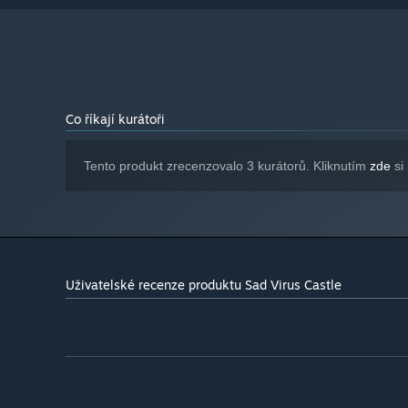
2 GB volného místa
PEVNÝ DISK:
direct x9
ZVUKOVÁ KARTA:
Co říkají kurátoři
Tento produkt zrecenzovalo 3 kurátorů. Kliknutím
zde
si 
Uživatelské recenze produktu Sad Virus Castle