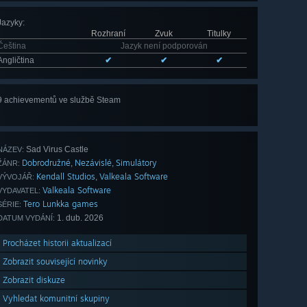
Jazyky
:
Rozhraní
Zvuk
Titulky
Čeština
Jazyk není podporován
Angličtina
✔
✔
✔
9 achievementů ve službě Steam
Zobrazit
všech 9
Sad Virus Castle
NÁZEV:
Dobrodružné
Nezávislé
Simulátory
,
,
ŽÁNR:
Kendall Studios
Valkeala Software
,
VÝVOJÁŘ:
Valkeala Software
VYDAVATEL:
Tero Lunkka games
SÉRIE:
1. dub. 2026
DATUM VYDÁNÍ:
Procházet historii aktualizací
Zobrazit související novinky
Zobrazit diskuze
Vyhledat komunitní skupiny