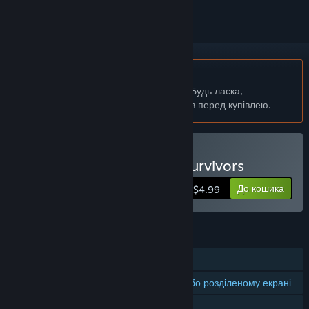
українська мова недоступна
Цей продукт не підтримує вашу мову. Будь ласка,
перегляньте список підтримуваних мов перед купівлею.
Придбати Shatter Core: Survivors
До кошика
$4.99
ОСОБЛИВОСТІ
Однокористувацька гра
Кооперативна гра на спільному або розділеному екрані
Спільний/розділений екран