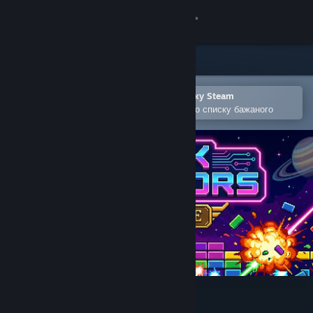
Увійти
Крамниця
Спільнота
Відкрити в мобільному застосунку Steam
Щоби легко придбати або додати до списку бажаного
Інформація
Підтримка
Змінити мову
Завантажити мобільний застосунок Steam
Переглянути повну версію
Brick Survivors: Roguelite