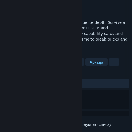
Розробник
AnilinA
Видавець
AnilinA
Дата виходу
8 квіт. 2026
Classic brick-breaking meets modern Roguelite depth! Survive a
100-level Story Mode, team up in 2-Player CO-OP, and
permanently upgrade your ship. With 30+ capability cards and
epic boss fights, every run is unique. It's time to break bricks and
save the galaxy!
ПОЗНАЧКИ
Мандрівний бойовик
Пекло з куль
Аркада
+
РЕЦЕНЗІЇ
ЗА ВЕСЬ ЧАС:
Рецензій: 4
()
Увійдіть до акаунта
, щоби додати цей продукт до списку
бажаного чи позначити як ігнорований.