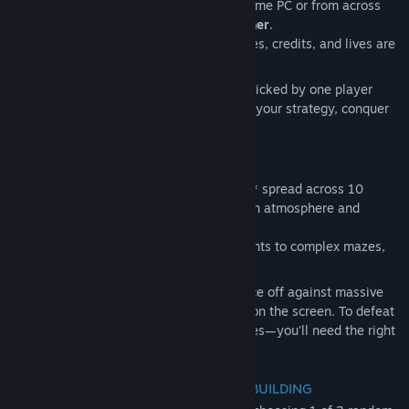
you can fight alongside a friend on the same PC or from across
the world via
Steam Remote Play Together
.
Shared Power, Shared Fate:
Your scores, credits, and lives are
shared!
Synergistic Growth:
An upgrade card picked by one player
buffs both ships simultaneously. Share your strategy, conquer
the galaxy together!
🌌 MASSIVE 100-LEVEL STORY MODE
Progress through **100 different levels** spread across 10
distinct galactic sectors, each with its own atmosphere and
challenges.
Sector System:
From spiral arrangements to complex mazes,
every sector offers a fresh challenge.
Epic Boss Battles:
Every 10th level, face off against massive
mechanical bosses that rain bullets upon the screen. To defeat
them, you'll need more than just reflexes—you'll need the right
card combinations!
🃏 ROGUELITE CARD SYSTEM & DECK BUILDING