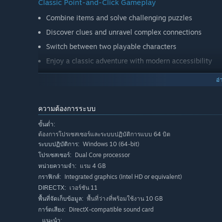
Classic Point-and-Click Gameplay
Combine items and solve challenging puzzles
Discover clues and unravel complex connections
Switch between two playable characters
Enjoy a classic adventure with modern accessibility
อ่
A Story of Secrets and Conspiracies
A mystery that has endured for over a century
ความต้องการระบบ
A father who has vanished without a trace
ขั้นต่ำ:
A search that changes everything
ต้องการโปรเซสเซอร์และระบบปฏิบัติการแบบ 64 บิต
Windows 10 (64-bit)
Immerse yourself in a gripping mystery adventure where h
ระบบปฏิบัติการ:
Dual Core processor
โปรเซสเซอร์:
แรม 4 GB
หน่วยความจำ:
A Critically Acclaimed Classic
Integrated graphics (Intel HD or equivalent)
กราฟิกส์:
The original
Secret Files: Tunguska
is one of the most su
เวอร์ชัน 11
DIRECTX:
numerous international awards, including “Game of the Y
พื้นที่ว่างที่พร้อมใช้งาน 10 GB
พื้นที่จัดเก็บข้อมูล:
Award”.
DirectX-compatible sound card
การ์ดเสียง:
แนะนำ: