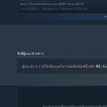
ต้องการโปรเซสเซอร์และระบบปฏิบัติการแบบ 64 บิต
Remastered Features
Windows 10 / Windows 11 (64-bit)
ระบบปฏิบัติการ:
Remastered, high-resolution graphics
Quad Core processor
โปรเซสเซอร์:
อ่
More detailed character models and smoother, expand
แรม 8 GB
หน่วยความจำ:
Dedicated graphics card
กราฟิกส์:
Improved user interface and modern quality-of-life fe
เวอร์ชัน 11
DIRECTX:
Optimized for modern systems
พื้นที่ว่างที่พร้อมใช้งาน 10 GB
พื้นที่จัดเก็บข้อมูล:
Optional hint system for a more accessible experience
DirectX-compatible sound card
การ์ดเสียง:
Flexible language and subtitle options
สิ่งที่ผู้แนะนำกล่าว
Expanded soundtrack and enhanced audio design
ผู้แนะนำ 2 รายได้เขียนบทวิจารณ์ผลิตภัณฑ์นี้ คลิก
ที่นี่
เพื่
คุณสามารถเขียนบทวิจารณ์ของคุณเองสำหรับผลิ