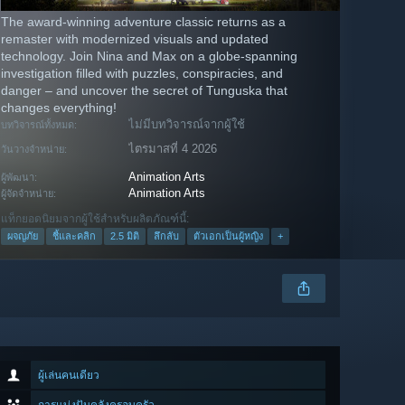
The award-winning adventure classic returns as a
remaster with modernized visuals and updated
technology. Join Nina and Max on a globe-spanning
investigation filled with puzzles, conspiracies, and
danger – and uncover the secret of Tunguska that
changes everything!
ไม่มีบทวิจารณ์จากผู้ใช้
บทวิจารณ์ทั้งหมด:
ไตรมาสที่ 4 2026
วันวางจำหน่าย:
Animation Arts
ผู้พัฒนา:
Animation Arts
ผู้จัดจำหน่าย:
แท็กยอดนิยมจากผู้ใช้สำหรับผลิตภัณฑ์นี้:
ผจญภัย
ชี้และคลิก
2.5 มิติ
ลึกลับ
ตัวเอกเป็นผู้หญิง
+
ผู้เล่นคนเดียว