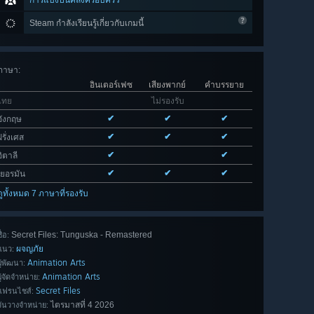
การแบ่งปันคลังครอบครัว
Steam กำลังเรียนรู้เกี่ยวกับเกมนี้
ภาษา
:
อินเตอร์เฟซ
เสียงพากย์
คำบรรยาย
ไทย
ไม่รองรับ
✔
✔
✔
อังกฤษ
✔
✔
✔
ฝรั่งเศส
✔
✔
อิตาลี
✔
✔
✔
เยอรมัน
ดูทั้งหมด 7 ภาษาที่รองรับ
Secret Files: Tunguska - Remastered
ื่อ:
ผจญภัย
แนว:
Animation Arts
ผู้พัฒนา:
Animation Arts
ผู้จัดจำหน่าย:
Secret Files
แฟรนไชส์:
ไตรมาสที่ 4 2026
วันวางจำหน่าย: