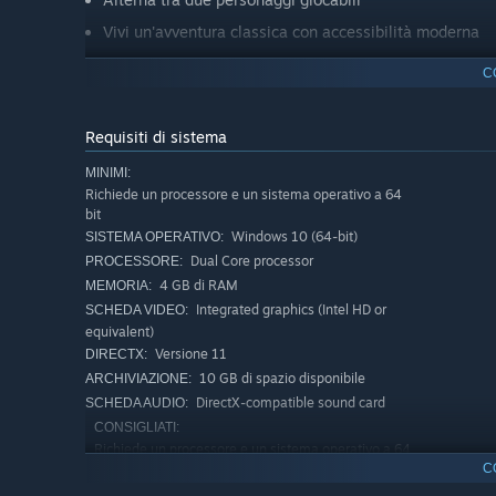
Vivi un'avventura classica con accessibilità moderna
C
Una storia piena di segreti e cospirazioni
Un enigma che ha resistito per un secolo
Requisiti di sistema
Un padre scomparso senza lasciare traccia
MINIMI:
Una ricerca che mette tutto in discussione
Richiede un processore e un sistema operativo a 64
bit
Immergiti in un'intensa avventura mystery in cui eventi st
Windows 10 (64-bit)
SISTEMA OPERATIVO:
Dual Core processor
PROCESSORE:
Un classico pluripremiato
4 GB di RAM
MEMORIA:
Integrated graphics (Intel HD or
SCHEDA VIDEO:
L'originale
Secret Files: Tunguska
è uno dei giochi d'avv
equivalent)
numerose volte a livello internazionale, tra cui come «Ga
Versione 11
DIRECTX:
«Deutschen Entwicklerpreis».
10 GB di spazio disponibile
ARCHIVIAZIONE:
DirectX-compatible sound card
SCHEDA AUDIO:
Funzionalità Remastered
CONSIGLIATI:
Richiede un processore e un sistema operativo a 64
Grafica rimasterizzata in alta risoluzione
bit
C
Modelli di personaggi più dettagliati con animazioni pi
Windows 10 / Windows 11
SISTEMA OPERATIVO: