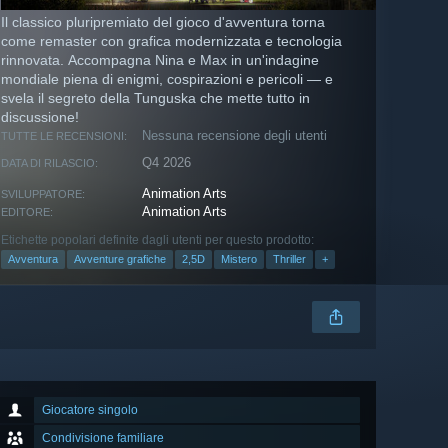
Il classico pluripremiato del gioco d'avventura torna
come remaster con grafica modernizzata e tecnologia
rinnovata. Accompagna Nina e Max in un'indagine
mondiale piena di enigmi, cospirazioni e pericoli — e
svela il segreto della Tunguska che mette tutto in
discussione!
Nessuna recensione degli utenti
TUTTE LE RECENSIONI:
Q4 2026
DATA DI RILASCIO:
Animation Arts
SVILUPPATORE:
Animation Arts
EDITORE:
Etichette popolari definite dagli utenti per questo prodotto:
Avventura
Avventure grafiche
2,5D
Mistero
Thriller
+
Giocatore singolo
Condivisione familiare