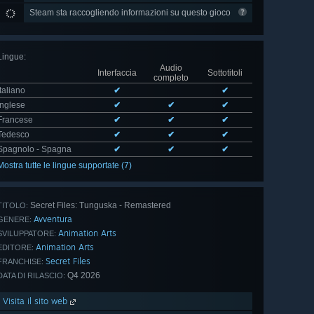
Steam sta raccogliendo informazioni su questo gioco
Lingue
:
Audio
Interfaccia
Sottotitoli
completo
Italiano
✔
✔
Inglese
✔
✔
✔
Francese
✔
✔
✔
Tedesco
✔
✔
✔
Spagnolo - Spagna
✔
✔
✔
Mostra tutte le lingue supportate (7)
Secret Files: Tunguska - Remastered
TITOLO:
Avventura
GENERE:
Animation Arts
SVILUPPATORE:
Animation Arts
EDITORE:
Secret Files
FRANCHISE:
Q4 2026
DATA DI RILASCIO:
Visita il sito web