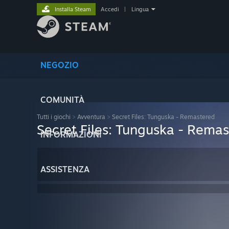
Installa Steam
Accedi
|
Lingua
NEGOZIO
COMUNITÀ
Tutti i giochi
>
Avventura
>
Secret Files: Tunguska - Remastered
Secret Files: Tunguska - Rema
INFORMAZIONI
ASSISTENZA