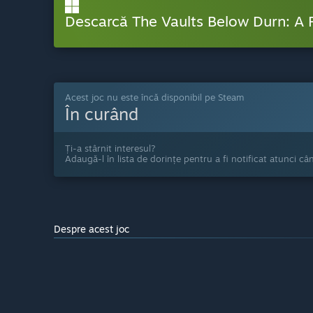
Descarcă The Vaults Below Durn: A 
Acest joc nu este încă disponibil pe Steam
În curând
Ți-a stârnit interesul?
Adaugă-l în lista de dorințe pentru a fi notificat atunci câ
Despre acest joc