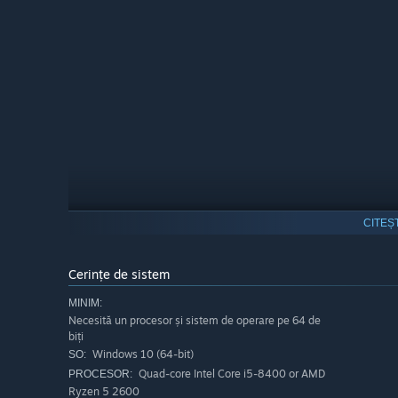
CITEȘ
Cerințe de sistem
MINIM:
Each room presents a choice between three doors.
Sub
Necesită un procesor și sistem de operare pe 64 de
faint sounds beyond the door
biți
Windows 10 (64-bit)
SO:
moisture clinging to the ancient stone
Quad-core Intel Core i5-8400 or AMD
PROCESOR:
the slightest movement of the air around you
Ryzen 5 2600