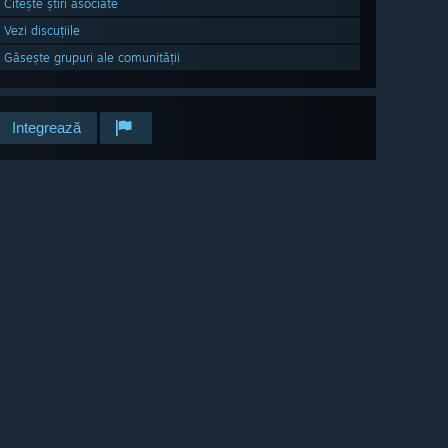
Citește știri asociate
Vezi discuțiile
Găsește grupuri ale comunității
Integrează