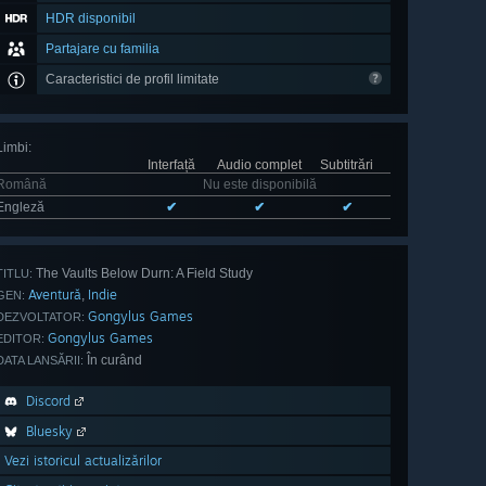
HDR disponibil
Partajare cu familia
Caracteristici de profil limitate
Limbi
:
Interfață
Audio complet
Subtitrări
Română
Nu este disponibilă
Engleză
✔
✔
✔
The Vaults Below Durn: A Field Study
TITLU:
Aventură
Indie
,
GEN:
Gongylus Games
DEZVOLTATOR:
Gongylus Games
EDITOR:
În curând
DATA LANSĂRII:
Discord
Bluesky
Vezi istoricul actualizărilor