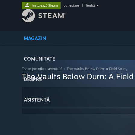
Instalează Steam
conectare
|
limbă
MAGAZIN
COMUNITATE
Toate jocurile
>
Aventură
>
The Vaults Below Durn: A Field Study
The Vaults Below Durn: A Field
DESPRE
ASISTENȚĂ