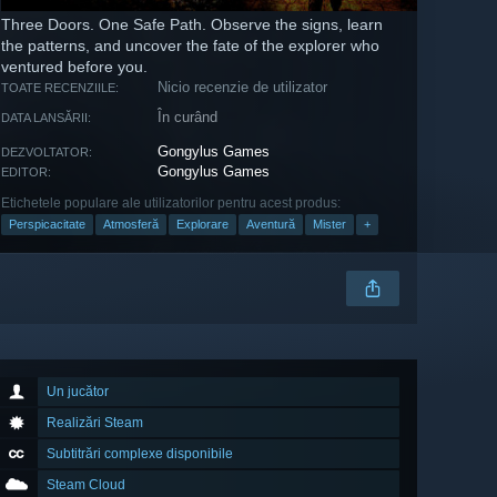
Three Doors. One Safe Path. Observe the signs, learn
the patterns, and uncover the fate of the explorer who
ventured before you.
Nicio recenzie de utilizator
TOATE RECENZIILE:
În curând
DATA LANSĂRII:
Gongylus Games
DEZVOLTATOR:
Gongylus Games
EDITOR:
Etichetele populare ale utilizatorilor pentru acest produs:
Perspicacitate
Atmosferă
Explorare
Aventură
Mister
+
Un jucător
Realizări Steam
Subtitrări complexe disponibile
Steam Cloud