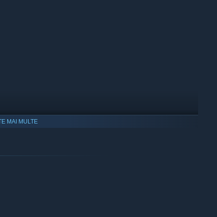
TE MAI MULTE
tle signs reveal which door is safe: