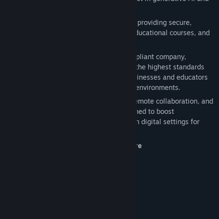
digital twin technologies.
ENGAGE serves over 200+ global clients, providing secure,
scalable experiences for virtual events, educational courses, and
training simulations.
As an ISO 27001 certified and GDPR compliant company,
ENGAGE ensures that its platform meets the highest standards
for data security and privacy, offering businesses and educators
the tools to create safe, engaging virtual environments.
Our services include corporate training, remote collaboration, and
customized immersive experiences designed to boost
productivity, engagement, and retention in digital settings for
both corporate employees and students.
ENGAGE - Empowering Minds Everywhere
FOLLOW US:
LinkedIn:
Twitter:
YouTube:
Facebook: