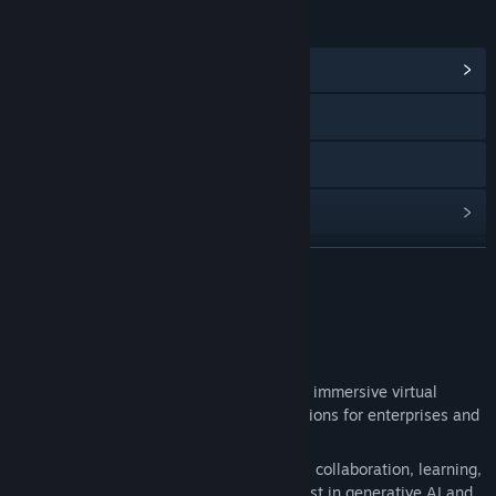
링크 및 정보
커뮤니티 허브 보기
웹사이트 방문
매뉴얼 보기
업데이트 기록 보기
관련 뉴스 보기
더 보기
토론장 보기
소프트웨어 정보
커뮤니티 그룹 찾기
What is ENGAGE?
ENGAGE is a pioneering platform offering immersive virtual
제목:
ENGAGE
reality, mixed reality and metaverse solutions for enterprises and
장르:
교육
,
소프트웨어 교육
,
유틸리티
educational institutions.
출시일:
2016년 3월 15일
With a focus on enabling seamless virtual collaboration, learning,
and training, our platform utilizes the latest in generative AI and