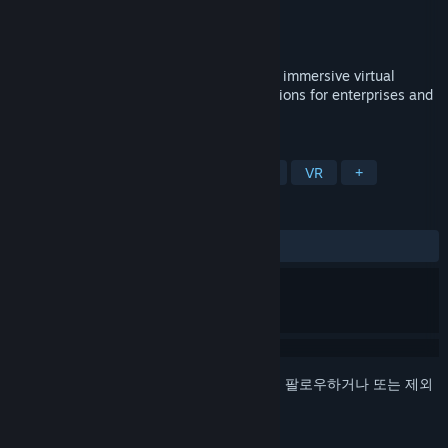
개발자
ENGAGE XR Ltd.
배급사
ENGAGE XR Ltd.
출시일
2016년 3월 15일
ENGAGE is a pioneering platform offering immersive virtual
reality, mixed reality and metaverse solutions for enterprises and
educational institutions.
태그
교육
소프트웨어 교육
유틸리티
VR
+
평가
전체:
매우 긍정적
(82%/81)
로그인
하셔서 게임을 찜 목록에 추가하거나, 팔로우하거나 또는 제외
로 지정하세요.