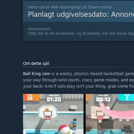
Dette spil er ikke tilgængeligt på Steam endnu
Planlagt udgivelsesdato:
Annonc
Interesseret?
Tilføj det til din ønskeliste, og få besked, når det bliver til
Om dette spil
Ball King Jam
is a wacky, physics-based basketball game
your way through wild courts, crazy game modes, and ep
your back! And if solo play isn't your thing, grab some f