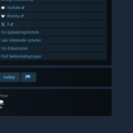
YouTube
Bluesky
X
Vis opdateringshistorik
Læs relaterede nyheder
Vis diskussioner
Find fællesskabsgrupper
Indlejr
Priser
🔎