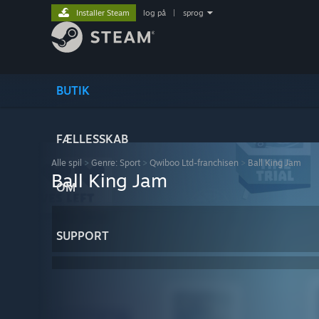
Installer Steam
log på
|
sprog
BUTIK
FÆLLESSKAB
Alle spil
>
Genre: Sport
>
Qwiboo Ltd-franchisen
>
Ball King Jam
Ball King Jam
OM
SUPPORT