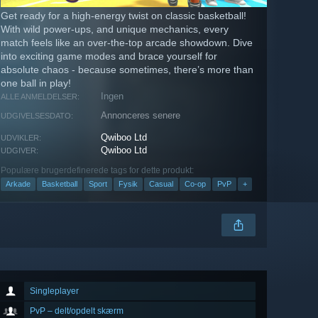
Get ready for a high-energy twist on classic basketball!
With wild power-ups, and unique mechanics, every
match feels like an over-the-top arcade showdown. Dive
into exciting game modes and brace yourself for
absolute chaos - because sometimes, there’s more than
one ball in play!
Ingen
ALLE ANMELDELSER:
Annonceres senere
UDGIVELSESDATO:
Qwiboo Ltd
UDVIKLER:
Qwiboo Ltd
UDGIVER:
Populære brugerdefinerede tags for dette produkt:
Arkade
Basketball
Sport
Fysik
Casual
Co-op
PvP
+
Singleplayer
PvP – delt/opdelt skærm