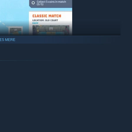
ÆS MERE
 goals and challenges that push your skills to the limit.