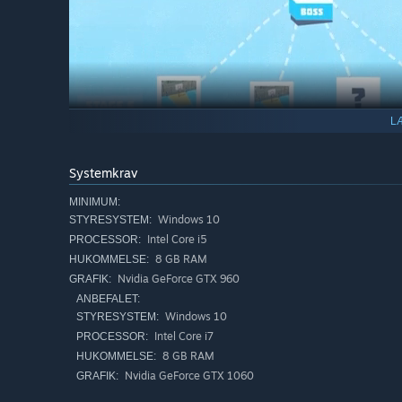
L
Systemkrav
MINIMUM:
Windows 10
STYRESYSTEM:
Intel Core i5
PROCESSOR:
8 GB RAM
HUKOMMELSE:
Nvidia GeForce GTX 960
GRAFIK:
🎯 Goals & Challenges
ANBEFALET:
Windows 10
STYRESYSTEM:
On your journey to basketball greatness, you'll face extra
Intel Core i7
PROCESSOR:
Complete them to unlock awesome rewards!
8 GB RAM
HUKOMMELSE:
Nvidia GeForce GTX 1060
GRAFIK: