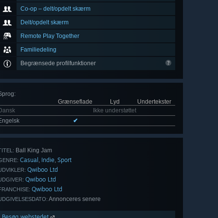
Co-op – delt/opdelt skærm
Delt/opdelt skærm
Remote Play Together
Familiedeling
Begrænsede profilfunktioner
Sprog
:
Grænseflade
Lyd
Undertekster
Dansk
Ikke understøttet
Engelsk
✔
Ball King Jam
TITEL:
Casual
Indie
Sport
,
,
GENRE:
Qwiboo Ltd
UDVIKLER:
Qwiboo Ltd
UDGIVER:
Qwiboo Ltd
FRANCHISE:
Annonceres senere
UDGIVELSESDATO:
Besøg webstedet