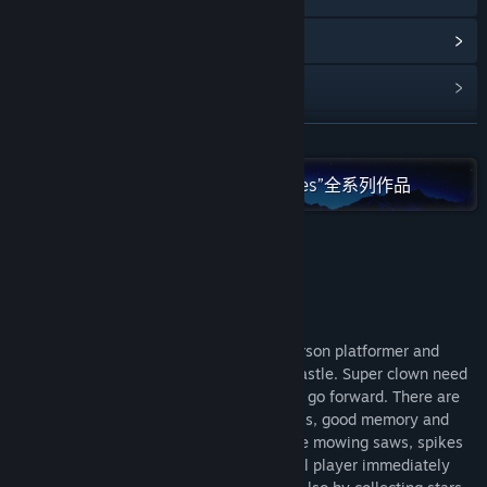
查看更新记录
阅读相关新闻
查看讨论
展开阅读
查找社区组
在 Steam 上查看“Tero Lunkka games”全系列作品
名称:
Super Clown Puzzles
类型:
冒险
,
独立
关于此游戏
发行日期:
2026 年 3 月 18 日
Story:
Super clown is again back in this third person platformer and
puzzle game which location is old style castle. Super clown need
finish different puzzles to open doors and go forward. There are
several puzzles which needs jumping skills, good memory and
fast speed. There is also several traps like mowing saws, spikes
and flamethrowers by hitting traps will kill player immediately