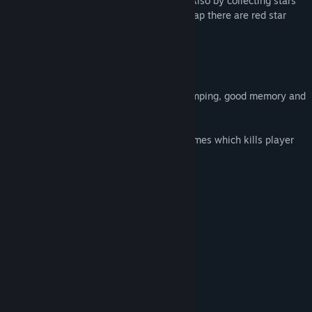
and he need start game from beginning. Also by collecting stars
player get steam achievements. End of map there are red star
which collecting will finish game
Features:
- 1 map with puzzles
- Several puzzles which need accurate jumping, good memory and
jumping skills
- Steam achievements
- Different traps like spikes, saws and flames which kills player
系统需求
最低配置:
需要 64 位处理器和操作系统
windows 10
操作系统:
i5
处理器:
2 GB RAM
内存:
nvidia 1000
显卡:
9.0
DIRECTX 版本:
需要 2 GB 可用空间
存储空间: