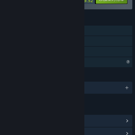
$69.52
功能
单人
Steam 成就
家庭共享
个人资料功能受限
语言
1 种已支持语言
链接与信息
查看 Steam 成就
(6)
浏览社区中心