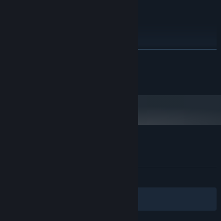
directx 9
声卡:
推荐配置:
需要 64 位处理器和操作系统
windows 11
操作系统:
i7
处理器:
展开阅读
6 GB RAM
内存:
nvidia 2000
显卡:
Copyright Valkeala Software
9.0
DIRECTX 版本:
需要 2 GB 可用空间
存储空间:
direct x9
声卡:
Super Clown Puzzles 的顾客评测
关于用户评测
您的偏好
无用户评测
筛选条件
您的语言