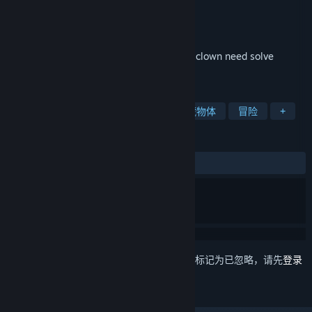
Tero Lunkka
,
Valkeala Software
开发者
Valkeala Software
发行商
发行日期
2026 年 3 月 18 日
New Super clown platformer where super clown need solve
puzzles, avoid traps and collect stars
标签
3D 平台
奔跑
平台解谜
隐藏物体
冒险
+
评测
无用户评测
想要将此项目添加至您的愿望单、关注它或标记为已忽略，请先
登录