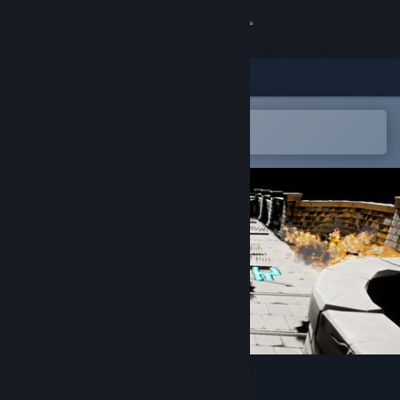
登录
商店
社区
在 Steam 手机应用中打开
以轻松购买或添加到愿望单
关于
客服
更改语言
获取 Steam 手机应用
查看桌面版网站
Super Clown Puzzles