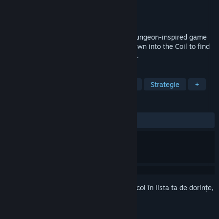
Dezvoltator
lundstroem
Editor
lundstroem
Lansare
Dată de lansare neanunțată
A challenging but lighthearted Mystery Dungeon-inspired game
set in a dark fantasy dystopia. Venture down into the Coil to find
adventure, despair, and perhaps salvation.
ETICHETE
Roguelike
Explorare de catacombe
Strategie
+
RECENZII
Nicio recenzie de utilizator
Conectează-te
pentru a adăuga acest articol în lista ta de dorințe,
a-l urmări sau a-l marca drept ignorat.