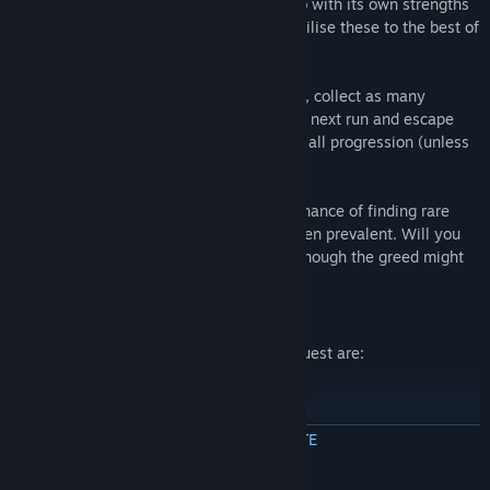
the form of a randomly selected new hero with its own strengths
and weaknesses. It will be up to you to utilise these to the best of
your efforts to progress.
The default game loop is to venture down, collect as many
persistent items as possible to use on the next run and escape
using Recall. If death occurs you will lose all progression (unless
you hold the Retain item).
The further down you go, the better the chance of finding rare
loot is, so the risk/reward mentality is often prevalent. Will you
gamble with getting a little further even though the greed might
make you lose everything?
Items
Some of the items you will find on your quest are:
Potion
: Heals 20 HP.
Raise flask
: Raises a corpse to fight for you.
CITEȘTE MAI MULTE
Charm flask
: Spawn charm dust. Changes faction to same as
user of item if touched