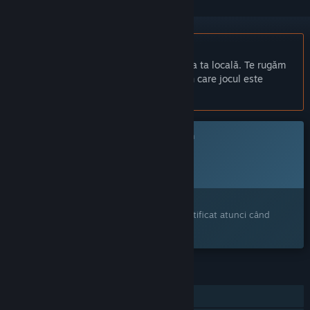
Nu este disponibil în limba: Română
Acest produs nu este disponibil în limba ta locală. Te rugăm
să consulți lista de mai jos cu limbile în care jocul este
disponibil înainte de achiziționare
Acest joc nu este încă disponibil pe Steam
Dată de lansare planificată:
Dată de lansare neanunțată
Ți-a stârnit interesul?
Adaugă-l în lista de dorințe pentru a fi notificat atunci când
devine disponibil.
CARACTERISTICI
Un jucător