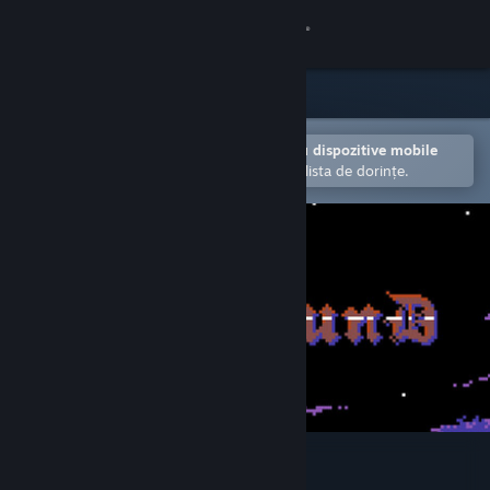
Conectează-te
Magazin
Comunitate
Deschide în aplicația Steam pentru dispozitive mobile
Facilitează adăugarea articolelor în lista de dorințe.
Despre
Asistență
Schimbă limba
Obține aplicația Steam pentru dispozitive mobile
Vezi site în versiunea pentru desktop
Coilbound