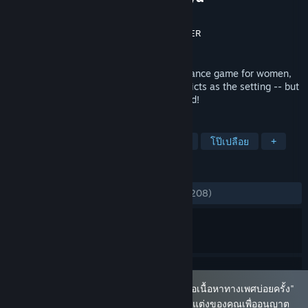
Dogenzaka Lab
ผู้พัฒนา
Dogenzaka Lab
,
D3PUBLISHER
ผู้จัดจำหน่าย
วางจำหน่ายแล้ว
20 เม.ย. 2016
"The Men of Yoshiwara: Ohgiya" is a romance game for women,
with the famous Yoshiwara pleasure districts as the setting -- but
with the roles of men and women reversed!
แท็ก
ผจญภัย
โอโตเมะ
เนื้อหาทางเพศ
โป๊เปลือย
+
บทวิจารณ์
ตลอดกาล:
แง่บวกเป็นอย่างมาก
(82% จาก 208)
เกมนี้ได้รับการระบุว่ามี "เนื้อหาโป๊เปลือยหรือเนื้อหาทางเพศบ่อยครั้ง"
คุณเห็นเกมนี้เนื่องจากคุณได้กำหนดการปรับแต่งของคุณเพื่ออนุญาต