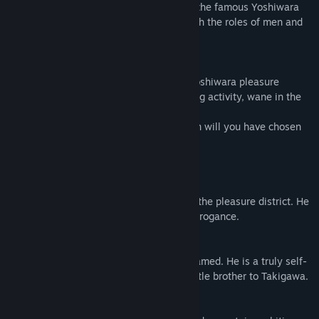
This is a romance game for women, with the famous Yoshiwara
pleasure districts as the setting -- but with the roles of men and
women reversed!
- The Story
Deep in the center of an island lies the Yoshiwara pleasure
district. Never does its beauty, nor bustling activity, wane in the
slightest.
Full of doubt and wonder, which courtesan will you have chosen
by the end of a seemingly endless night?
- The Guys
Takigawa
The most popular courtesan at Ohgiya in the pleasure district. He
conceals a lonely secret in the guise of arrogance.
Asagiri
A free and wild spirit who refuses to be tamed. He is a truly self-
indulgent lover of women, and is like a little brother to Takigawa.
Gakuto