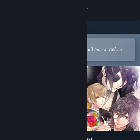
เข้าสู่ระบบ
ร้านค้า
ชุมชน
เปิดในแอป Steam แบบพกพา
หากต้องการสั่งซื้อหรือเพิ่มลงในสิ่งที่อยากได้ของคุณได้โดย
สะดวก
เกี่ยวกับ
ฝ่ายสนับสนุน
เปลี่ยนภาษา
รับแอป Steam แบบพกพา
ชมเว็บไซต์สำหรับเดสก์ท็อป
The Men of Yoshiwara: Ohgiya