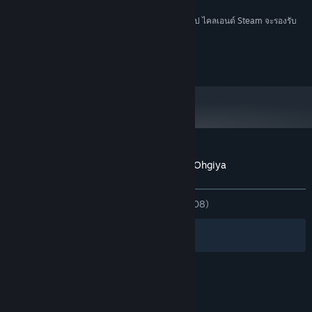
Resolution: 1280x720
หมายเหตุเพิ่มเติม:
ตั้งแต่วันที่ 1 มกราคม 2024 เวลาแปซิฟิก เป็นต้นไป ไคลเอนต์ Steam จะรองรับ
*
เฉพาะ Windows 10 และเวอร์ชันที่ใหม่กว่าเท่านั้น
©2016 Dogenzaka Lab
บทวิจารณ์จากผู้ซื้อ The Men of Yoshiwara: Ohgiya
เกี่ยวกับบทวิจารณ์จากผู้ใช้
การปรับแต่งของคุณ
ตลอดกาล:
แง่บวกเป็นอย่างมาก
(82% จาก 208)
ตัวกรอง
ภาษาของคุณ
© Valve Corporation สงวนลิขสิทธิ์ เครื่องหมายการค้า
ทั้งหมดเป็นทรัพย์สินของเจ้าของที่เกี่ยวข้องในสหรัฐอเมริกา