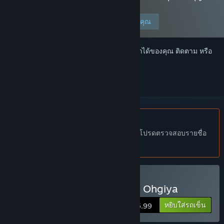
ให้แสดงเนื้อหานี้
แก้ไขการปรับแต่งของคุณ
เข้าสู่ระบบ
เพื่อเพิ่มผลิตภัณฑ์นี้ลงในสิ่งที่อยากได้ของคุณ ติดตาม หรือ
ทำเครื่องหมายเป็นถูกละเว้น
ไม่รองรับภาษาไทย
ผลิตภัณฑ์นี้ไม่รองรับภาษาท้องถิ่นของคุณ โปรดตรวจสอบรายชื่อ
ภาษาที่รองรับก่อนทำการสั่งซื้อ
ซื้อ The Men of Yoshiwara: Ohgiya
หยิบใส่รถเข็น
$15.99