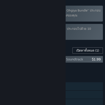
ชุดรวม "The Men of Yoshiwara: Kikuya and Ohgiya Bundle" ประกอบ
ไปด้วย 2 ผลิตภัณฑ์ได้ถูกละเว้นตามการปรับแต่งของคุณ
ชุดรวม "Dogenzaka Lab Otome Games set" ประกอบไปด้วย 10
ผลิตภัณฑ์ได้ถูกละเว้นตามการปรับแต่งของคุณ
เนื้อหาสำหรับเกมนี้
เปิดหาทั้งหมด
(1)
The Men of Yoshiwara: Ohgiya - Original Soundtrack
$1.99
หยิบเนื้อหาทั้งหมดใส่รถเข็น
$1.99
คุณสมบัติ
ผู้เล่นคนเดียว
รางวัลความสำเร็จบน Steam
การ์ดสะสม Steam