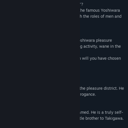
- What is "The Men of Yoshiwara: Ohgiya"?
This is a romance game for women, with the famous Yoshiwara
pleasure districts as the setting -- but with the roles of men and
women reversed!
- The Story
Deep in the center of an island lies the Yoshiwara pleasure
district. Never does its beauty, nor bustling activity, wane in the
slightest.
Full of doubt and wonder, which courtesan will you have chosen
by the end of a seemingly endless night?
- The Guys
Takigawa
The most popular courtesan at Ohgiya in the pleasure district. He
conceals a lonely secret in the guise of arrogance.
Asagiri
A free and wild spirit who refuses to be tamed. He is a truly self-
indulgent lover of women, and is like a little brother to Takigawa.