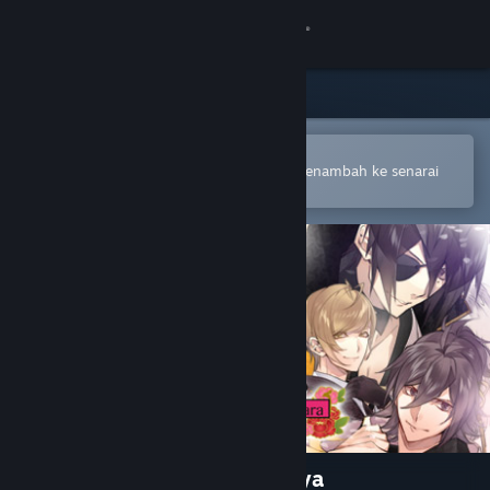
Sign in
Gedung
Komuniti
Buka dalam Steam Mobile App
Untuk membuat pembelian atau menambah ke senarai
hajat anda dengan mudah
Tentang
Sokongan
Ubah bahasa
Dapatkan Steam Mobile App
Lihat laman web desktop
The Men of Yoshiwara: Ohgiya