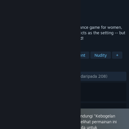
Pembangun
Dogenzaka Lab
Penerbit
Dogenzaka Lab
,
D3PUBLISHER
Dikeluarkan
20 Apr, 2016
"The Men of Yoshiwara: Ohgiya" is a romance game for women,
with the famous Yoshiwara pleasure districts as the setting -- but
with the roles of men and women reversed!
TAG
Adventure
Otome
Sexual Content
Nudity
+
ULASAN
SEPANJANG MASA:
Sangat Positif
(82% daripada 208)
Permainan ini ditandakan sebagai mengandungi "Kebogelan
Kerap atau Kandungan Seksual". Anda melihat permainan ini
kerana anda telah menetapkan pilihan anda untuk