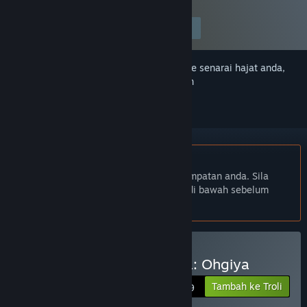
membenarkan kandungan ini.
Edit pilihan anda
Daftar masuk
untuk menambah item ini ke senarai hajat anda,
ikuti atau tandakannya sebagai diabaikan
Bahasa Bahasa Melayu tidak disokong
Produk ini tidak menyokong bahasa tempatan anda. Sila
semak senarai bahasa yang disokong di bawah sebelum
membuat pembelian
Beli The Men of Yoshiwara: Ohgiya
Tambah ke Troli
$15.99