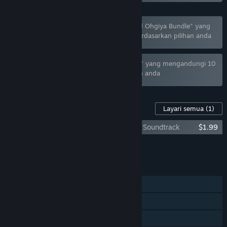
Bundle "The Men of Yoshiwara: Kikuya and Ohgiya Bundle" yang
mengandungi 2 item telah dikecualikan berdasarkan pilihan anda
Bundle "Dogenzaka Lab Otome Games set" yang mengandungi 10
item telah dikecualikan berdasarkan pilihan anda
Kandungan Untuk Permainan Ini
Layari semua
(1)
The Men of Yoshiwara: Ohgiya - Original Soundtrack
$1.99
Tambah semua DLC ke Troli
$1.99
CIRI
Pemain solo
Pencapaian Steam
Steam Trading Card