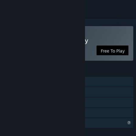
Gioca a Overwords: Infinity
Free To Play
FUNZIONALITÀ
Giocatore singolo
Achievement di Steam
Classifiche di Steam
Condivisione familiare
Profilo con funzionalità limitate