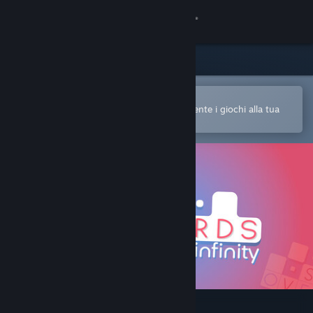
Accedi
Negozio
Comunità
Apri nell'app mobile di Steam
Per acquistare o aggiungere facilmente i giochi alla tua
Lista dei desideri
Informazioni
Assistenza
Cambia la lingua
Ottieni l'app mobile di Steam
Visualizza il sito web per desktop
Overwords: Infinity