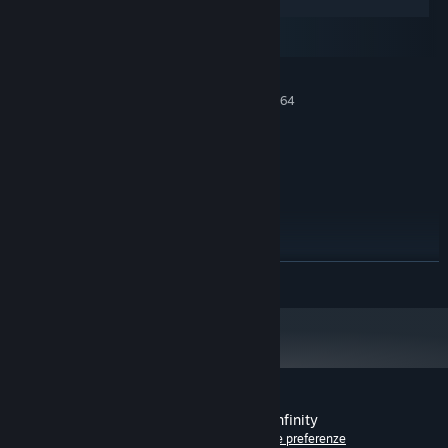
Windows
macOS
SteamOS + Linux
MINIMI:
Richiede un processore e un sistema operativo a 64
bit
Any
SISTEMA OPERATIVO:
Any
PROCESSORE:
2 GB di RAM
MEMORIA:
300 MB di spazio disponibile
ARCHIVIAZIONE:
Any
SCHEDA AUDIO:
CONSIGLIATI:
Richiede un processore e un sistema operativo a 64
CONTINUA
bit
Recensioni dei giocatori per Overwords: Infinity
Informazioni sulle recensioni degli utenti
Le tue preferenze