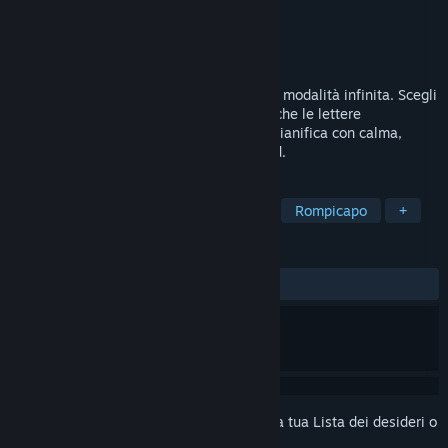
Sviluppatore
Maciej Targoni
Editore
Maciej Targoni
Rilasciato
18 mar 2026
Il seguito di Overwords è qui, ora con una modalità infinita. Scegli
una parola, posala sul tabellone e lascia che le lettere
sovrapposte si fondano in parole nuove: pianifica con calma,
espandi il tabellone e insegui il tuo record.
ETICHETTE
Passatempo
Giochi con le parole
Rompicapo
+
RECENSIONI
DI SEMPRE:
Positive
(100% di 18)
Accedi
per aggiungere questo articolo alla tua Lista dei desideri o
per ignorarlo.