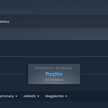
zéshez
.
ÖSSZESÍTETT ÉRTÉKELÉS:
Pozitív
(18 értékelés)
artomány
Játékidő
Megjelenítés