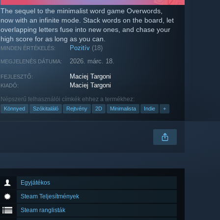
The sequel to the minimalist word game Overwords,
now with an infinite mode. Stack words on the board, let
overlapping letters fuse into new ones, and chase your
high score for as long as you can.
Pozitív
(18)
MINDEN ÉRTÉKELÉS:
2026. márc. 18.
MEGJELENÉS DÁTUMA:
Maciej Targoni
FEJLESZTŐ:
Maciej Targoni
KIADÓ:
Népszerű felhasználói címkék ehhez a termékhez:
Könnyed
Szókitaláló
Rejtvény
2D
Minimalista
Indie
+
Egyjátékos
Steam Teljesítmények
Steam ranglisták