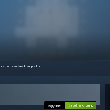
thesd vagy mellőzöttnek jelölhesd.
Játék indítása
Ingyenes