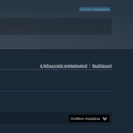
Összes megnézése
A felhasználói értékelésekről
Beállításaid
Grafikon mutatása