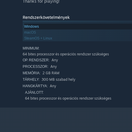
Thanks for playing!
Rendszerkövetelmények
Windows
macOS
SteamOS + Linux
MINIMUM:
64 bites processzor és operációs rendszer szükséges
Any
OP. RENDSZER:
Any
PROCESSZOR:
2 GB RAM
MEMÓRIA:
300 MB szabad hely
TÁRHELY:
Any
HANGKÁRTYA:
AJÁNLOTT:
64 bites processzor és operációs rendszer szükséges