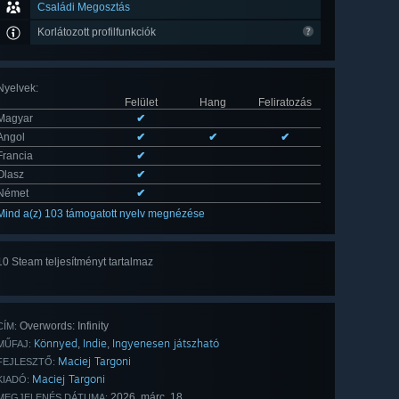
Családi Megosztás
Korlátozott profilfunkciók
Nyelvek
:
Felület
Hang
Feliratozás
Magyar
✔
Angol
✔
✔
✔
Francia
✔
Olasz
✔
Német
✔
Mind a(z) 103 támogatott nyelv megnézése
10 Steam teljesítményt tartalmaz
Mind
a(z) 10
Overwords: Infinity
CÍM:
Könnyed
Indie
Ingyenesen játszható
,
,
MŰFAJ:
Maciej Targoni
FEJLESZTŐ:
Maciej Targoni
KIADÓ:
2026. márc. 18.
MEGJELENÉS DÁTUMA: