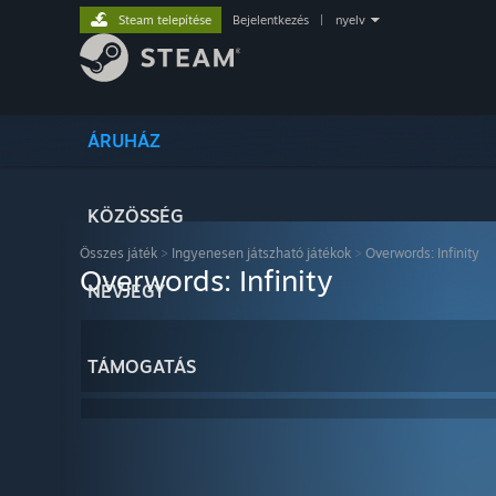
Steam telepítése
Bejelentkezés
|
nyelv
ÁRUHÁZ
KÖZÖSSÉG
Összes játék
>
Ingyenesen játszható játékok
>
Overwords: Infinity
Overwords: Infinity
NÉVJEGY
TÁMOGATÁS