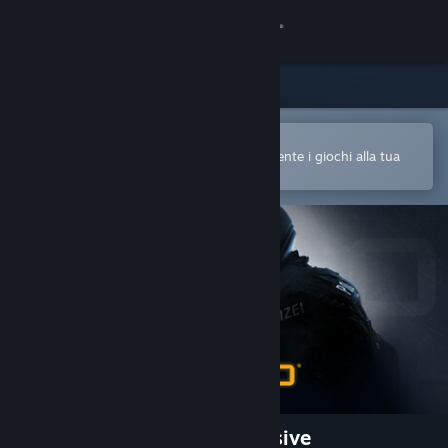
Accedi
Negozio
Comunità
Apri nell'app mobile di Steam
Per acquistare o aggiungere facilmente i giochi alla tua
Lista dei desideri
Informazioni
Assistenza
Cambia la lingua
Ottieni l'app mobile di Steam
Visualizza il sito web per desktop
Counter-Strike:Global Offensive