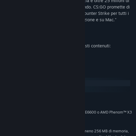
tornei di gioco competitivi che fanno notizia e oltre 25 milioni di
copie del franchise vendute in tutto il mondo. CS:GO promette di
espandere il pluripremiato gameplay di Counter Strike per tutti i
gamer su PC, su console di ultima generazione e su Mac."
Descrizione del contenuto per adulti
Ecco come gli sviluppatori descrivono questi contenuti:
Include violenza intensa e sangue.
Requisiti di sistema
Windows
SteamOS + Linux
MINIMI:
Windows® 7/Vista/XP
SISTEMA OPERATIVO *:
Processore Intel® Core™ 2 Duo E6600 o AMD Phenom™ X3
PROCESSORE:
8750 o superiore
2 GB di RAM
MEMORIA:
La scheda video deve avere almeno 256 MB di memoria,
SCHEDA VIDEO: