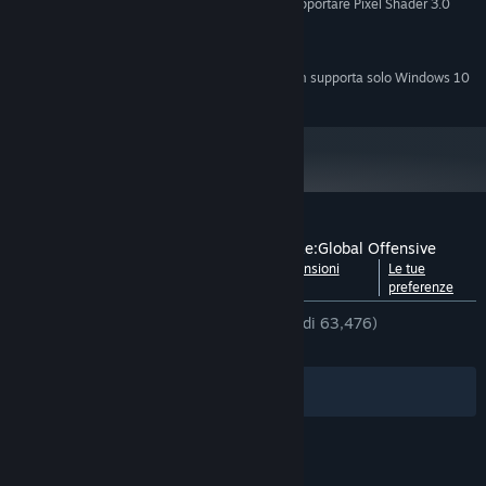
deve essere compatibile con DirectX 9 e deve supportare Pixel Shader 3.0
Versione 9.0c
DIRECTX:
15 GB di spazio disponibile
ARCHIVIAZIONE:
A partire dal 1° gennaio 2024, il client di Steam supporta solo Windows 10
*
e versioni successive.
Recensioni dei giocatori per Counter-Strike:Global Offensive
Vedi suddivisione per
Informazioni sulle recensioni
Le tue
lingua
degli utenti
preferenze
DI SEMPRE:
Estremamente positive
(96% di 63,476)
RECENTI:
Molto positive
(94% di 2,644)
Filtri
Le tue lingue