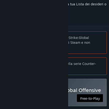
Accedi
per aggiungere questo articolo alla tua Lista dei desideri o
per ignorarlo.
Nota:
Su richiesta dell'editore, Counter-Strike:Global
Offensive non è elencato nel Negozio di Steam e non
apparirà nei risultati delle ricerche.
Nota:
Se stai cercando l'ultimo gioco della serie Counter-
Strike, trovi Counter-Strike 2
qui
Gioca a Counter-Strike:Global Offensive
Free-to-Play