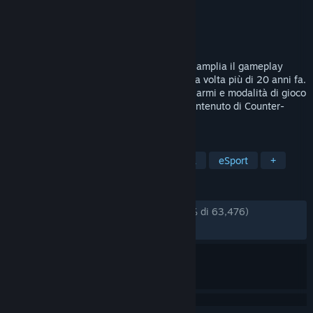
Sviluppatore
Valve
Editore
Valve
Rilasciato
21 ago 2012
Counter-Strike: Global Offensive (CS:GO) amplia il gameplay
d'azione a squadre presentato per la prima volta più di 20 anni fa.
CS:GO include nuove mappe, personaggi, armi e modalità di gioco
e offre versioni aggiornate del classico contenuto di Counter-
Strike (de_dust2, ecc.).
ETICHETTE
Azione
Sparatutto in prima persona
eSport
+
RECENSIONI
DI SEMPRE:
Estremamente positive
(96% di 63,476)
RECENTI:
Molto positive
(94% di 2,644)