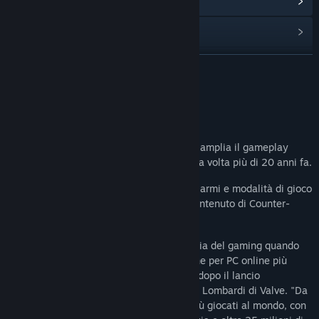
Leggi le notizie correlate
Visualizza le discussioni
Trova i gruppi della Comunità correlati
CONTINUA
Titolo:
Counter-Strike:Global Offensive
Informazioni sul gioco
Genere:
Azione
,
Free-to-Play
Data di rilascio:
21 ago 2012
Counter-Strike: Global Offensive (CS:GO) amplia il gameplay
d'azione a squadre presentato per la prima volta più di 20 anni fa.
CS:GO include nuove mappe, personaggi, armi e modalità di gioco
e offre versioni aggiornate del classico contenuto di Counter-
Strike (de_dust2, ecc.).
"Counter-Strike colse di sorpresa l'industria del gaming quando
l'improbabile mod divenne il gioco d'azione per PC online più
giocato al mondo quasi immediatamente dopo il lancio
nell'agosto del 1999", ha dichiarato Doug Lombardi di Valve. "Da
12 anni continua a essere uno dei titoli più giocati al mondo, con