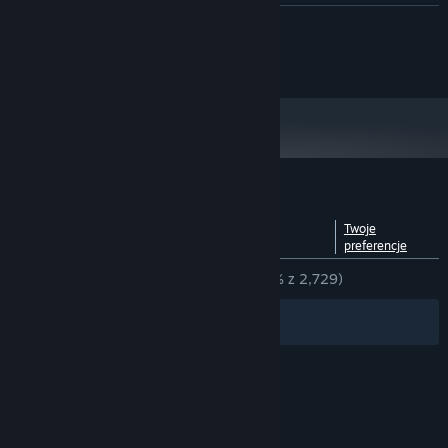
2 GHz quad core +
PROCESOR:
ROZWIŃ
8 GB RAM
PAMIĘĆ:
Hardware Accelerated Graphics
KARTA GRAFICZNA:
© copyright 2016 LWNA. All rights reserved.
Wersja 10
DIRECTX:
300 MB dostępnej przestrzeni
MIEJSCE NA DYSKU:
Any but ideally Creative Sound
KARTA DŹWIĘKOWA:
Blaster or equivalent +
Requires Sound on to play
DODATKOWE UWAGI:
Począwszy od 1 stycznia 2024, klient Steam będzie obsługiwał wyłącznie
*
system Windows 10 i jego nowsze wersje.
Recenzje klientów dla produktu Antenna
Zobacz zestawienie
O recenzjach
Twoje
języków
użytkowników
preferencje
W OGÓLE:
W większości pozytywne
(76% z 2,729)
Filtry
Twoje języki
© Valve Corporation. Wszelkie prawa zastrzeżone.
Wszystkie znaki handlowe są własnością ich
prawnych właścicieli w Stanach Zjednoczonych i