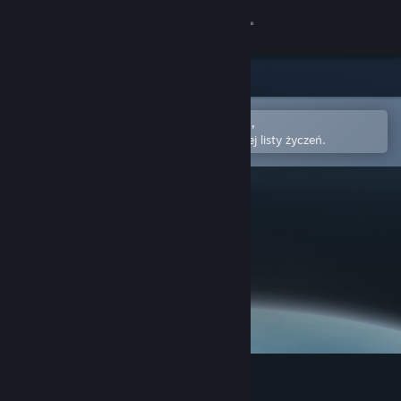
Zaloguj się
Sklep
Społeczność
Otwórz w aplikacji mobilnej Steam,
aby łatwo kupić lub dodać do swojej listy życzeń.
Informacje
Wsparcie
Zmień język
Pobierz aplikację mobilną Steam
Wersja przeglądarkowa
Antenna