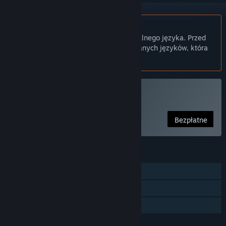
Polski język nie jest obsługiwany
Ten produkt nie obsługuje twojego lokalnego języka. Przed
zakupem zapoznaj się z listą obsługiwanych języków, która
znajduje się poniżej.
Graj w Antenna
Bezpłatne
FUNKCJE
Jednoosobowa
Osiągnięcia Steam
Udostępnianie gier