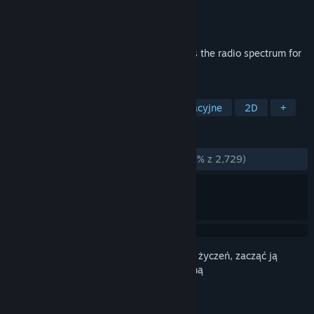
Producent
LWNA
Wydawca
LWNA
Wydano
7 kwietnia 2016
A machine ponders its loneliness. It scans the radio spectrum for
an answer to its question.
TAGI
Free to Play
Niezależne
Rekreacyjne
2D
+
RECENZJE
W OGÓLE:
W większości pozytywne
(76% z 2,729)
Zaloguj się
, aby dodać tę pozycję do listy życzeń, zacząć ją
obserwować lub oznaczyć jako ignorowaną