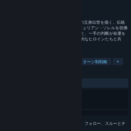
開発元
黒木道仁
パブリッシャー
Imperial Project
リリース日
2026年7月13日
進め、野望の道を…！青年士官ミッシェルの立身出世を描く、伝統
的スタイルの戦記物SRPG。ナポレオンやジュリアン・ソレルを彷彿
とさせる華麗で壮大なサクセスストーリーと、一手の判断が命運を
分ける伝統的なストラテジーが融合。魅力的なヒロインたちと共
に、乱世の頂点を目指して駆け上がれ！
タグ
シミュレーション
ストラテジー
ターン制戦略
+
レビュー
全期間：
好評
(17件中82%)
このアイテムをウィッシュリストへの追加、フォロー、スルーとチ
ェックするには、
サインイン
してください。