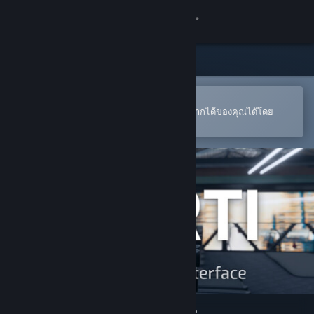
เข้าสู่ระบบ
ร้านค้า
ชุมชน
เปิดในแอป Steam แบบพกพา
หากต้องการสั่งซื้อหรือเพิ่มลงในสิ่งที่อยากได้ของคุณได้โดย
สะดวก
เกี่ยวกับ
ฝ่ายสนับสนุน
เปลี่ยนภาษา
รับแอป Steam แบบพกพา
ชมเว็บไซต์สำหรับเดสก์ท็อป
VRTI - VR Treadmill Interface