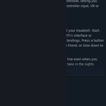
with VRChat, VRTI can emulate an Xbox controller, letting you
walk in virtually any game that supports controller input, VR or
otherwise.
Control Everything From Your Headset
No need to take off your headset to adjust your treadmill. Start,
stop, and change your speed right from VRTI's interface or
through customizable SteamVR controller bindings. Press a button
on your controller to speed up and catch a friend, or slow down to
enjoy the view.
Yaw Lock
keeps you walking in a straight line even when you
turn your head to look around, so you can take in the sights
without veering off course.
อ่านเพิ่มเติม
Track Your Progress
VRTI keeps track of your walking sessions, recording your
ความต้องการระบบ
distance, steps, and active time. Review your progress over
weeks and months to see how far you've come.
ขั้นต่ำ:
ต้องการโปรเซสเซอร์และระบบปฏิบัติการแบบ 64 บิต