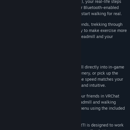
worlds? With VRTI (VR Treadmill Interface), your real-life steps
ดูกระดานสนทนา
become in-game movement. Connect your Bluetooth-enabled
treadmill, fire up your favorite game, and start walking for real.
ค้นหากลุ่มชุมชน
Whether you're exploring VRChat with friends, trekking through
vast open worlds, or just looking for a way to make exercise more
ชื่อ:
VRTI - VR Treadmill Interface
fun, VRTI bridges the gap between your treadmill and your
แนว:
แคชชวล
,
อินดี้
,
ยูทิลิตี้
games.
วันวางจำหน่าย:
6 เม.ย. 2026
Walk in Your Favorite Games
VRTI translates the speed of your treadmill directly into in-game
movement. Walk slowly to take in the scenery, or pick up the
pace to keep up with friends. Your in-game speed matches your
real pace, making movement feel natural and intuitive.
Works with VRChat
— Walk alongside your friends in VRChat
with native OSC support. Control your treadmill and walking
speed directly from your avatar's action menu using the included
VRChat avatar prefab.
Works with other games too
— While VRTI is designed to work