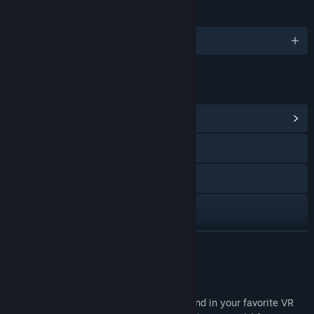
ภาษา
รองรับ 1 ภาษา
ลิงก์และข้อมูล
ดูศูนย์กลางชุมชน
การเยี่ยมชมเว็บไซต์
X
ดูคู่มือ
ดูนโยบายความเป็นส่วนตัว
อ่านเพิ่มเติม
ดูประวัติการอัปเดต
เกี่ยวกับซอฟต์แวร์นี้
อ่านข่าวที่เกี่ยวข้อง
Ever wished you could actually walk around in your favorite VR