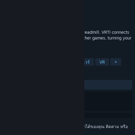
Raphiiko
ผู้พัฒนา
Raphiiko
ผู้จัดจำหน่าย
วางจำหน่ายแล้ว
6 เม.ย. 2026
Walk, jog, and run in VR using your real treadmill. VRTI connects
your Bluetooth treadmill to VRChat and other games, turning your
workout into an adventure.
แท็ก
ยูทิลิตี้
อินดี้
แคชชวล
ซอฟต์แวร์​
VR
+
บทวิจารณ์
ตลอดกาล:
3 บทวิจารณ์จากผู้ใช้
()
เข้าสู่ระบบ
เพื่อเพิ่มผลิตภัณฑ์นี้ลงในสิ่งที่อยากได้ของคุณ ติดตาม หรือ
ทำเครื่องหมายเป็นถูกละเว้น