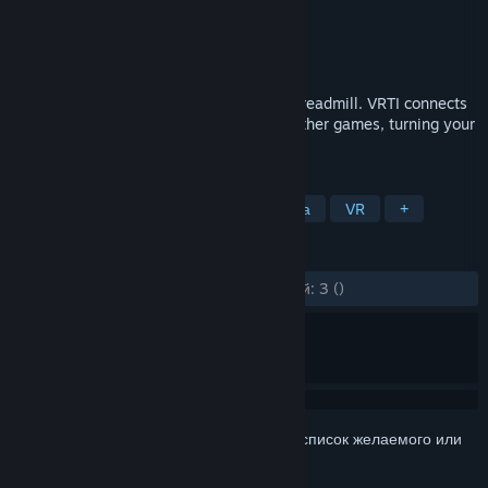
Разработчик
Raphiiko
Издатель
Raphiiko
Дата выпуска
6 апр. 2026 г.
Walk, jog, and run in VR using your real treadmill. VRTI connects
your Bluetooth treadmill to VRChat and other games, turning your
workout into an adventure.
ПО МЕТКАМ
Утилиты
Инди
Казуальная игра
VR
+
ОБЗОРЫ
ЗА ВСЁ ВРЕМЯ:
Обзоров пользователей: 3
()
Войдите
, чтобы добавить этот продукт в список желаемого или
скрыть его