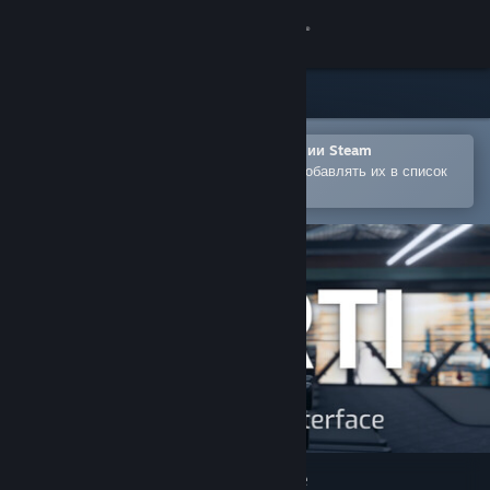
Войти
Магазин
Сообщество
Открыть в мобильном приложении Steam
Позволяет легко покупать игры и добавлять их в список
желаемого
Информация
Поддержка
Изменить язык
Скачать мобильное приложение Steam
Полная версия
VRTI - VR Treadmill Interface