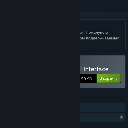
Не поддерживается русский язык
Этот продукт не поддерживает ваш язык. Пожалуйста,
перед покупкой ознакомьтесь со списком поддерживаемых
языков.
Купить VRTI - VR Treadmill Interface
В корзину
$9.99
ФУНКЦИИ
Steam Cloud
Функции профиля ограничены