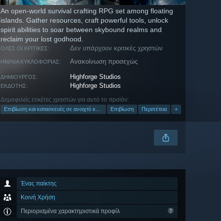
An open-world survival crafting RPG set among floating
islands. Gather resources, craft powerful tools, unlock
spirit abilities to soar between skybound realms and
reclaim your lost godhood.
Δεν υπάρχουν κριτικές χρηστών
ΌΛΕΣ ΟΙ ΚΡΙΤΙΚΈΣ:
Ανακοίνωση προσεχώς
ΗΜ/ΝΊΑ ΚΥΚΛΟΦΟΡΊΑΣ:
Highforge Studios
ΔΗΜΙΟΥΡΓΌΣ:
Highforge Studios
ΕΚΔΌΤΗΣ:
Δημοφιλείς ετικέτες χρηστών για αυτό το προϊόν:
Επιβίωση και κατασκευές σε ανοιχτό κόσμο
Επιβίωση
Περιπέτεια
+
Ένας παίκτης
Κοινή Χρήση
Περιορισμένα χαρακτηριστικά προφίλ