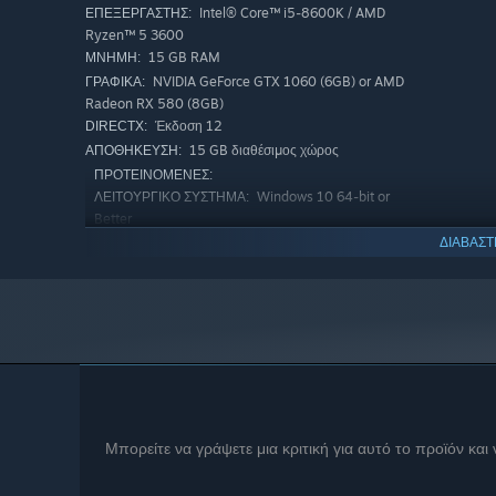
Intel® Core™ i5-8600K / AMD
ΕΠΕΞΕΡΓΑΣΤΉΣ:
Ryzen™ 5 3600
15 GB RAM
ΜΝΉΜΗ:
NVIDIA GeForce GTX 1060 (6GB) or AMD
ΓΡΑΦΙΚΆ:
Radeon RX 580 (8GB)
Έκδοση 12
DIRECTX:
15 GB διαθέσιμος χώρος
ΑΠΟΘΉΚΕΥΣΗ:
ΠΡΟΤΕΙΝΌΜΕΝΕΣ:
Windows 10 64-bit or
ΛΕΙΤΟΥΡΓΙΚΌ ΣΎΣΤΗΜΑ:
Better
Intel Core i7-9700K or AMD Ryzen
ΕΠΕΞΕΡΓΑΣΤΉΣ:
ΔΙΑΒΑΣΤ
5 5600X
15 GB RAM
ΜΝΉΜΗ:
NVIDIA GeForce RTX 2070 or AMD Radeon
ΓΡΑΦΙΚΆ:
RX 6700 XT (8GB+ VRAM)
Έκδοση 12
DIRECTX:
15 GB διαθέσιμος χώρος
ΑΠΟΘΉΚΕΥΣΗ:
Μπορείτε να γράψετε μια κριτική για αυτό το προϊόν και