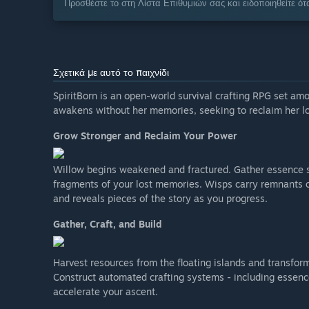
Προσθέστε το στη Λίστα Επιθυμιών σας και ειδοποιηθείτε ότα
Σχετικά με αυτό το παιχνίδι
SpiritBorn is an open-world survival crafting RPG set amon
awakens without her memories, seeking to reclaim her lo
Grow Stronger and Reclaim Your Power
Willow begins weakened and fractured. Gather essence sc
fragments of your lost memories. Wisps carry remnants o
and reveals pieces of the story as you progress.
Gather, Craft, and Build
Harvest resources from the floating islands and transform
Construct automated crafting systems - including essence
accelerate your ascent.