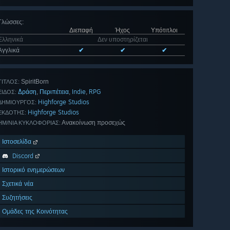
Γλώσσες
:
Διεπαφή
Ήχος
Υπότιτλοι
Ελληνικά
Δεν υποστηρίζεται
Αγγλικά
✔
✔
✔
SpiritBorn
ΤΊΤΛΟΣ:
Δράση
Περιπέτεια
Indie
RPG
,
,
,
ΕΊΔΟΣ:
Highforge Studios
ΔΗΜΙΟΥΡΓΌΣ:
Highforge Studios
ΕΚΔΌΤΗΣ:
Ανακοίνωση προσεχώς
ΗΜ/ΝΊΑ ΚΥΚΛΟΦΟΡΊΑΣ:
Ιστοσελίδα
Discord
Ιστορικό ενημερώσεων
Σχετικά νέα
Συζητήσεις
Ομάδες της Κοινότητας