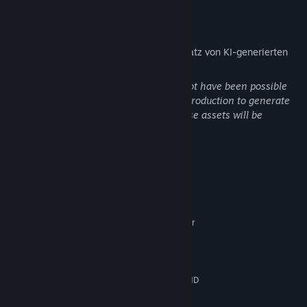
Offenlegung von KI-generierten Inhalten
Der Spieleentwickler beschreibt den Einsatz von KI-generierten
Inhalten in diesem Spiel wie folgt:
As a solo developer, this project would not have been possible
without the use of AI tools during early production to generate
placeholder assets. Most if not all of these assets will be
replaced with original artwork.
No people have been replaced by AI.
Systemanforderungen
MINDESTANFORDERUNGEN:
Windows 10 64-bit or Better
BETRIEBSSYSTEM:
Intel® Core™ i5-8600K / AMD
PROZESSOR:
Ryzen™ 5 3600
15 GB RAM
ARBEITSSPEICHER:
NVIDIA GeForce GTX 1060 (6GB) or AMD
GRAFIK:
Radeon RX 580 (8GB)