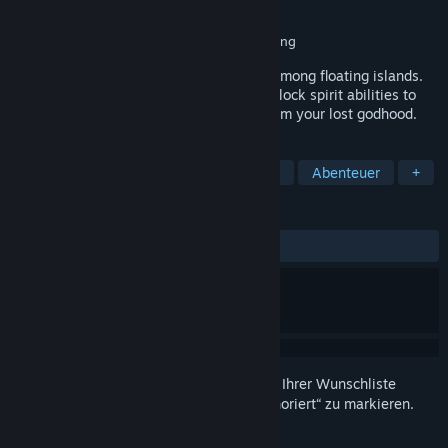
Entwickler
Highforge Studios
Publisher
Highforge Studios
Veröffentlichung
Bevorstehende Ankündigung
An open-world survival crafting RPG set among floating islands.
Gather resources, craft powerful tools, unlock spirit abilities to
soar between skybound realms and reclaim your lost godhood.
TAGS
Open-World-Survival-Craft
Survival
Abenteuer
+
REZENSIONEN
Keine Nutzerrezensionen
Melden Sie sich an
, um dieses Produkt zu Ihrer Wunschliste
hinzuzufügen, zu abonnieren oder als „Ignoriert“ zu markieren.