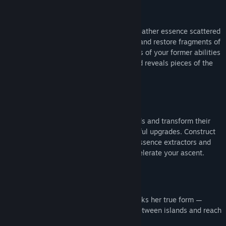
Grow Stronger and Reclaim Your Power
Willow begins weakened and fractured. Gather essence scattered
throughout the world to grow in strength and restore fragments of
your lost memories. Wisps carry remnants of your former abilities
- collecting them unlocks new powers and reveals pieces of the
story as you progress.
Gather, Craft, and Build
Harvest resources from the floating islands and transform their
essence into tools, structures, and powerful upgrades. Construct
automated crafting systems - including essence extractors and
forges - to scale your production and accelerate your ascent.
Explore the Skybound World
As Willow regains her strength, she unlocks her true form —
transforming into a Wisp to soar freely between islands and reach
places once thought unreachable.