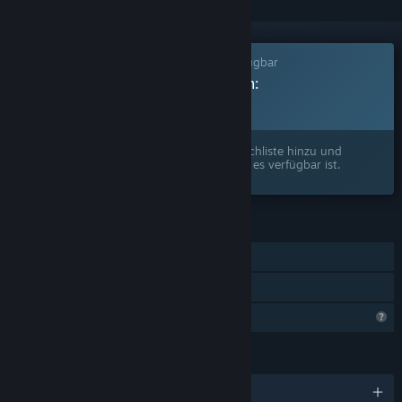
Dieses Spiel ist noch nicht auf Steam verfügbar
Geplantes Veröffentlichungsdatum:
Bevorstehende Ankündigung
Interesse? Fügen Sie das Spiel Ihrer Wunschliste hinzu und
erhalten Sie eine Benachrichtigung, wenn es verfügbar ist.
FUNKTIONEN
Einzelspieler
Familienbibliothek
Profilfunktionen eingeschränkt
SPRACHEN
Englisch