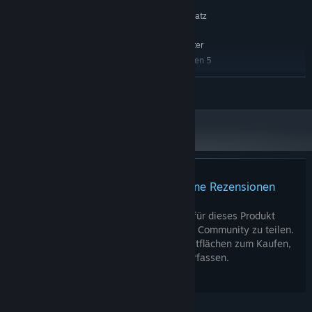
Version 12
DIRECTX:
15 GB verfügbarer Speicherplatz
SPEICHERPLATZ:
EMPFOHLEN:
Windows 10 64-bit or Better
BETRIEBSSYSTEM:
Intel Core i7-9700K or AMD Ryzen 5
PROZESSOR:
5600X
WEITERLESEN
15 GB RAM
ARBEITSSPEICHER:
NVIDIA GeForce RTX 2070 or AMD Radeon
GRAFIK:
RX 6700 XT (8GB+ VRAM)
Version 12
DIRECTX:
15 GB verfügbarer Speicherplatz
SPEICHERPLATZ:
Für dieses Produkt gibt es keine Rezensionen
Sie können Ihre eigene Rezension für dieses Produkt
verfassen, um Ihre Erfahrungen mit der Community zu teilen.
Nutzen Sie den Bereich über den Schaltflächen zum Kaufen,
um Ihre Rezension zu verfassen.