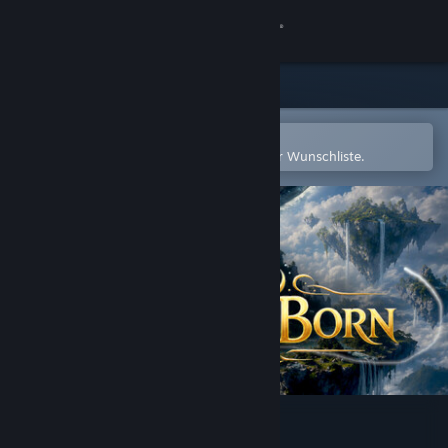
Anmelden
Shop
Community
In der Steam-Mobile-App öffnen
Zum einfachen Hinzufügen zu Ihrer Wunschliste.
Info
Support
Sprache ändern
Steam-Mobile-App herunterladen
Desktopversion anzeigen
SpiritBorn