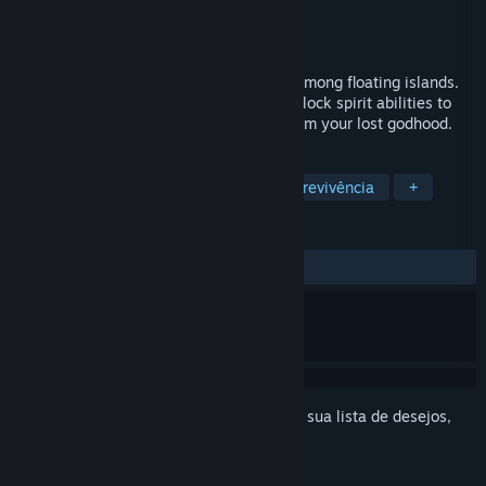
Desenvolvedor
Highforge Studios
Distribuidora
Highforge Studios
Lançado:
A ser anunciada
An open-world survival crafting RPG set among floating islands.
Gather resources, craft powerful tools, unlock spirit abilities to
soar between skybound realms and reclaim your lost godhood.
MARCADORES
Sobrevivência em Mundo Aberto
Sobrevivência
+
ANÁLISES
Nenhuma análise de usuário
Inicie a sessão
para adicionar este item à sua lista de desejos,
segui-lo ou ignorá-lo