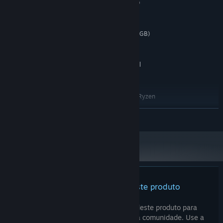
Intel® Core™ i5-8600K / AMD
PROCESSADOR:
Ryzen™ 5 3600
15 GB de RAM
MEMÓRIA:
NVIDIA GeForce GTX 1060 (6GB)
PLACA DE VÍDEO:
or AMD Radeon RX 580 (8GB)
Versão 12
DIRECTX:
15 GB de espaço disponível
ARMAZENAMENTO:
RECOMENDADOS:
Windows 10 64-bit or Better
SO:
Intel Core i7-9700K or AMD Ryzen
PROCESSADOR:
5 5600X
SAIBA MAIS
15 GB de RAM
MEMÓRIA:
NVIDIA GeForce RTX 2070 or
PLACA DE VÍDEO:
AMD Radeon RX 6700 XT (8GB+ VRAM)
Versão 12
DIRECTX:
15 GB de espaço disponível
ARMAZENAMENTO:
Ainda não há análises deste produto
Você pode escrever a sua análise deste produto para
compartilhar a sua experiência com a comunidade. Use a