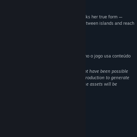
As Willow regains her strength, she unlocks her true form —
transforming into a Wisp to soar freely between islands and reach
places once thought unreachable.
Divulgação de conteúdo gerado por IA
Descrição dos desenvolvedores sobre como o jogo usa conteúdo
gerado por IA:
As a solo developer, this project would not have been possible
without the use of AI tools during early production to generate
placeholder assets. Most if not all of these assets will be
replaced with original artwork.
No people have been replaced by AI.
Requisitos de sistema
MÍNIMOS:
Windows 10 64-bit or Better
SO: