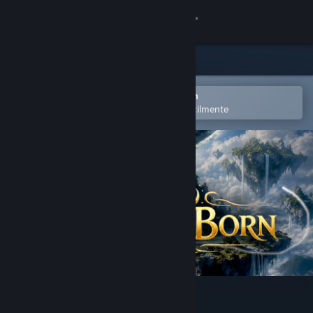
Iniciar sessão
Loja
Comunidade
Abra no aplicativo móvel do Steam
para adicionar à lista de desejos facilmente
Sobre
Suporte
Alterar idioma
Baixe o aplicativo móvel do Steam
Ver versão para computadores
SpiritBorn