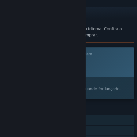
Indisponível em Português (Brasil)
Este produto não está disponível no seu idioma. Confira a
lista de idiomas oferecidos antes de comprar.
Este jogo ainda não está disponível no Steam
Data de lançamento planejada:
A ser anunciada
Despertou o seu interesse?
Adicione à lista de desejos e avisaremos quando for lançado.
RECURSOS
Um jogador
Compartilhamento em família