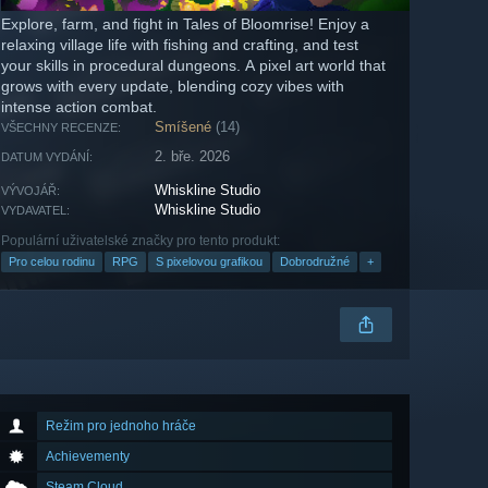
Explore, farm, and fight in Tales of Bloomrise! Enjoy a
relaxing village life with fishing and crafting, and test
your skills in procedural dungeons. A pixel art world that
grows with every update, blending cozy vibes with
intense action combat.
Smíšené
(14)
VŠECHNY RECENZE:
2. bře. 2026
DATUM VYDÁNÍ:
Whiskline Studio
VÝVOJÁŘ:
Whiskline Studio
VYDAVATEL:
Populární uživatelské značky pro tento produkt:
Pro celou rodinu
RPG
S pixelovou grafikou
Dobrodružné
+
Režim pro jednoho hráče
Achievementy
Steam Cloud