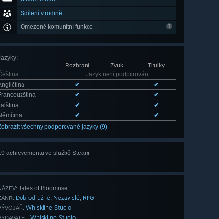
Sdílení v rodině
Omezené komunitní funkce
Jazyky
:
Rozhraní
Zvuk
Titulky
Čeština
Jazyk není podporován
Angličtina
✔
✔
Francouzština
✔
✔
Italština
✔
✔
Němčina
✔
✔
Zobrazit všechny podporované jazyky (9)
19 achievementů ve službě Steam
Zobrazit
všech 19
Tales of Bloomrise
NÁZEV:
Dobrodružné
Nezávislé
RPG
,
,
ŽÁNR:
Whiskline Studio
VÝVOJÁŘ:
Whiskline Studio
VYDAVATEL: