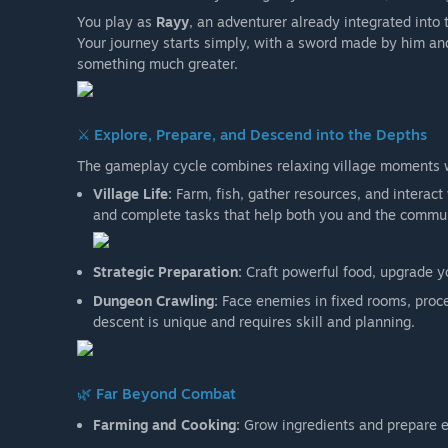
You play as
Rayy
, an adventurer already integrated into
Your journey starts simply, with a sword made by him and
something much greater.
⚔️ Explore, Prepare, and Descend into the Depths
The gameplay cycle combines relaxing village moments 
Village Life:
Farm, fish, gather resources, and interact w
and complete tasks that help both you and the commun
Strategic Preparation:
Craft powerful food, upgrade y
Dungeon Crawling:
Face enemies in fixed rooms, proc
descent is unique and requires skill and planning.
🌿 Far Beyond Combat
Farming and Cooking:
Grow ingredients and prepare ef