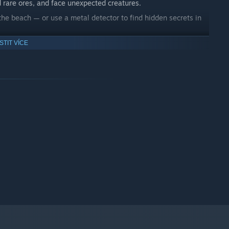
 rare ores, and face unexpected creatures.
 the beach — or use a metal detector to find hidden secrets in
nd evolve your gear to face greater challenges.
ISTIT VÍCE
ed by genre classics.
ments are constantly added.
neration, and intense challenges.
here and modern effects.