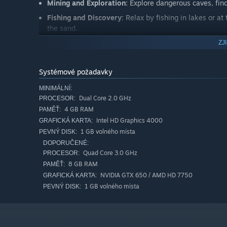
Mining and Exploration:
Explore dangerous caves, find
Fishing and Discovery:
Relax by fishing in lakes or at
the sand.
Gathering and Crafting:
Chop trees, mine resources, a
ZJ
Systémové požadavky
✨ Game Highlights
MINIMÁLNÍ:
Cozy + Action:
A blend of relaxation and combat inspir
Dual Core 2.0 GHz
PROCESOR:
Expanding World:
4 GB RAM
New content, systems, and improve
PAMĚŤ:
Intel HD Graphics 4000
GRAFICKÁ KARTA:
Varied Dungeons:
A mix of fixed rooms, procedural ge
1 GB volného místa
PEVNÝ DISK:
Vibrant Pixel Art:
A charming look with a cozy atmosp
DOPORUČENÉ:
Quad Core 3.0 GHz
PROCESOR:
8 GB RAM
PAMĚŤ:
NVIDIA GTX 650 / AMD HD 7750
GRAFICKÁ KARTA:
1 GB volného místa
PEVNÝ DISK: