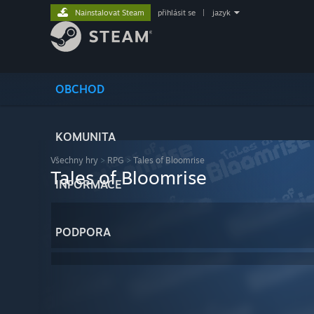
Nainstalovat Steam
přihlásit se
|
jazyk
OBCHOD
KOMUNITA
Všechny hry
>
RPG
>
Tales of Bloomrise
Tales of Bloomrise
INFORMACE
PODPORA