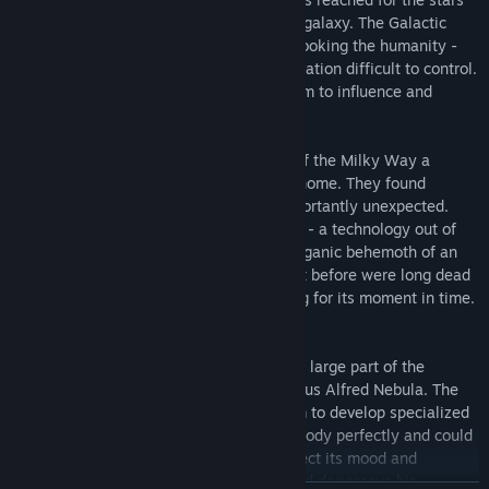
and spread through out the entire known galaxy. The Galactic
Government - political organization overlooking the humanity -
found such a large and wide spread population difficult to control.
They wanted a better way, a better system to influence and
control people more directly...
In the same time in the furthest corners of the Milky Way a
scientific expedition was lost on its way home. They found
something odd and unusual but most importantly unexpected.
Something that was not made by humans - a technology out of
our known World. It was a root-shaped organic behemoth of an
alien ship. Aliens who no doubt lived on it before were long dead
or gone. The ship hanged in space waiting for its moment in time.
The moment that was about to come...
One man however managed to decipher a large part of the
technology left behind by aliens, the genius Alfred Nebula. The
advancements gained from it allowed him to develop specialized
nanobots that not only knew the human body perfectly and could
heal all know diseases but could also affect its mood and
thoughts. After realizing how powerful and dangerous his