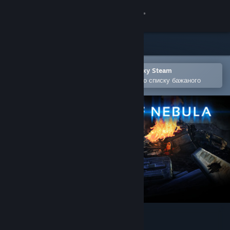
Увійти
Крамниця
Спільнота
Відкрити в мобільному застосунку Steam
Щоби легко придбати або додати до списку бажаного
Інформація
Підтримка
Змінити мову
Завантажити мобільний застосунок Steam
Переглянути повну версію
Shadow Of Nebula