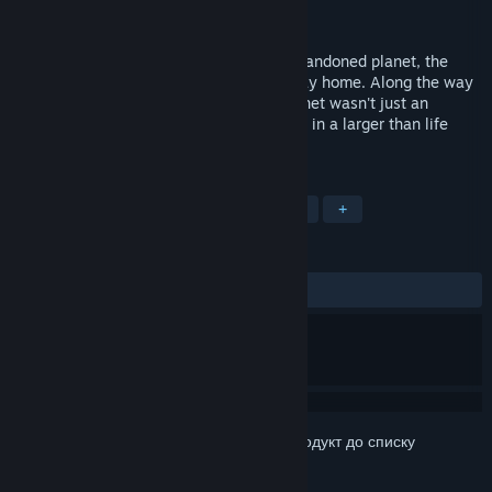
Розробник
Damian
Дата виходу
29 лют. 2016
After forced and sudden landing on an abandoned planet, the
hero must fight for his life and find his way home. Along the way
he discovers that his presence on the planet wasn't just an
accident, and that he's somehow involved in a larger than life
intrigue threatening all humanity.
ПОЗНАЧКИ
Пригоди
Інді
Дочасний доступ
+
РЕЦЕНЗІЇ
ЗА ВЕСЬ ЧАС:
схвальні
(90% з 10)
Увійдіть до акаунта
, щоби додати цей продукт до списку
бажаного чи позначити як ігнорований.