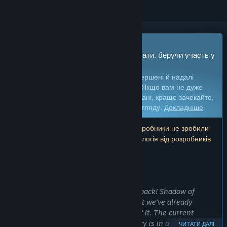
Гра з дочасним доступом
Отримайте доступ і відразу почніть грати, беручи участь у
процесі розробки.
Увага:
ігри з дочасним доступом не завершені й надалі
можуть як істотно змінюватися, так і ні. Якщо вам не дуже
кортить грати в цю гру в її поточному стані, краще зачекайте,
доки вона не набуде довершенішого вигляду.
Докладніше
Примітка: протягом більше ніж року розробники не зробили
жодних оновлень. Інформація та хронологія від розробників
може бути не актуальна.
ЩО БАЖАЮТЬ СКАЗАТИ РОЗРОБНИКИ:
Чому дочасний доступ?
«It's simple, we need to hear your feedback! Shadow of
Nebula is still in heavy development but we've already
finished working on the first big part of it. The current
version of the initial chapter of the story is in a state we
ЧИТАТИ ДАЛІ