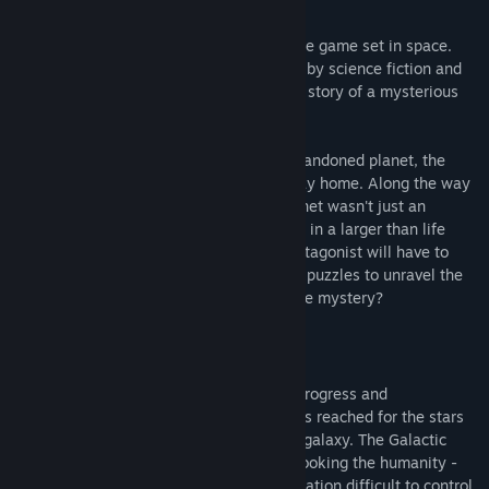
Σχετικά με αυτό το παιχνίδι
during Early Access.»
Shadow Of Nebula is a futuristic adventure game set in space.
Πώς σκοπεύετε να συμπεριλάβετε την Κοινότητα στην ανάπτυξη
The world of Nebula is heavily influenced by science fiction and
του παιχνιδιού σας;
cyberpunk genres. The game itself tells a story of a mysterious
«We're currently looking for all kinds of feedback, be it by e-
Star Courier.
mail or through our Shadow of Nebula forums. We're gamers
ourselves and we're trying to make a game for people like us
After forced and sudden landing on an abandoned planet, the
so we're taking all ideas and suggestions under
hero must fight for his life and find his way home. Along the way
consideration - big and small. Together we can make the
he discovers that his presence on the planet wasn't just an
best adventure game!»
accident, and that he's somehow involved in a larger than life
intrigue threatening all humanity. The protagonist will have to
face many obstacles and solve numerous puzzles to unravel the
intrigue... But will it be enough to solve the mystery?
Story
The Year is 3102. After the centuries of progress and
technological advancements humanity has reached for the stars
and spread through out the entire known galaxy. The Galactic
Government - political organization overlooking the humanity -
found such a large and wide spread population difficult to control.