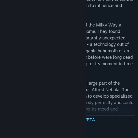
They wanted a better way, a better system to influence and
control people more directly...
In the same time in the furthest corners of the Milky Way a
scientific expedition was lost on its way home. They found
something odd and unusual but most importantly unexpected.
Something that was not made by humans - a technology out of
our known World. It was a root-shaped organic behemoth of an
alien ship. Aliens who no doubt lived on it before were long dead
or gone. The ship hanged in space waiting for its moment in time.
The moment that was about to come...
One man however managed to decipher a large part of the
technology left behind by aliens, the genius Alfred Nebula. The
advancements gained from it allowed him to develop specialized
nanobots that not only knew the human body perfectly and could
heal all know diseases but could also affect its mood and
thoughts. After realizing how powerful and dangerous his
ΔΙΑΒΑΣΤΕ ΠΕΡΙΣΣΟΤΕΡΑ
inventions were, Alfred scrapped the results of his studies and all
the prototypes of nanobots along with it. Unfortunately, he did
not destroy everything...
Απαιτήσεις συστήματος