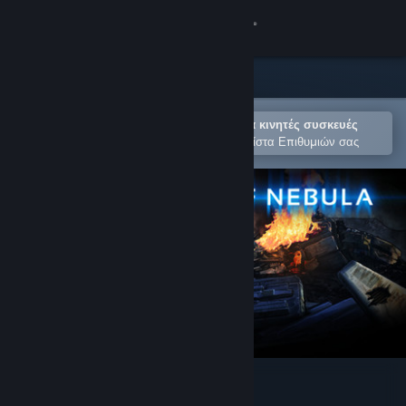
Σύνδεση
Κατάστημα
Κοινότητα
Άνοιγμα στην εφαρμογή Steam για κινητές συσκευές
Για εύκολη αγορά ή προσθήκη στη Λίστα Επιθυμιών σας
Σχετικά
Υποστήριξη
Αλλαγή γλώσσας
Αποκτήστε την εφαρμογή Steam για κινητές συσκευές
Προβολή ιστοσελίδας για υπολογιστές
Shadow Of Nebula