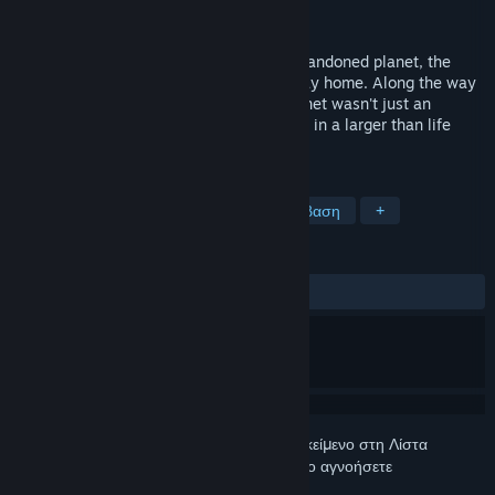
Δημιουργός
Damian
Κυκλοφορία
29 Φεβ 2016
After forced and sudden landing on an abandoned planet, the
hero must fight for his life and find his way home. Along the way
he discovers that his presence on the planet wasn't just an
accident, and that he's somehow involved in a larger than life
intrigue threatening all humanity.
ΕΤΙΚΈΤΕΣ
Περιπέτεια
Indie
Πρόωρη πρόσβαση
+
ΚΡΙΤΙΚΈΣ
ΌΛΕΣ:
Θετικές
(90% από 10)
Συνδεθείτε
για να προσθέσετε αυτό το αντικείμενο στη Λίστα
Επιθυμιών σας, να το ακολουθήσετε ή να το αγνοήσετε