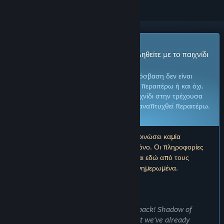
Παιχνίδι Πρόωρης Πρόσβασης
Αποκτήστε άμεση πρόσβαση και ασχοληθείτε με το παιχνίδι
καθώς εξελίσσεται.
Σημείωση:
Τα παιχνίδια στην Πρόωρη Πρόσβαση δεν είναι
ολοκληρωμένα και ενδέχεται να αλλάξουν περαιτέρω ή και όχι.
Εάν δεν επιθυμείτε να παίξετε αυτό το παιχνίδι στην τρέχουσα
μορφή του, περιμένετε για να δείτε αν θα αναπτυχθεί περαιτέρω.
Μάθετε περισσότερα
Σημείωση: Οι δημιουργοί δεν έχουν ανακοινώσει καμία
ενημέρωση για περισσότερο από έναν χρόνο. Οι πληροφορίες
και το χρονοδιάγραμμα που περιγράφονται εδώ από τους
δημιουργούς μπορεί να μην είναι πλέον ενημερωμένα.
ΤΙ ΕΧΟΥΝ ΝΑ ΠΟΥΝ ΟΙ ΔΗΜΙΟΥΡΓΟΙ:
Γιατί Πρόωρη πρόσβαση;
«It's simple, we need to hear your feedback! Shadow of
Nebula is still in heavy development but we've already