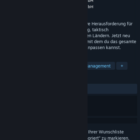
Entwickler
Winning Streak Games GmbH
Publisher
Winning Streak Games GmbH
Veröffentlichung
3. Quartal 2026
WE ARE FOOTBALL 2027 ist die ultimative Herausforderung für
alle Manager Fans! Zugänglich, tiefgründig, taktisch
anspruchsvoll und mit über 200 simulierten Ländern. Jetzt neu
mit einem umfangreichen Kreativmodus, mit dem du das gesamte
Spielerlebnis perfekt an deine Vorlieben anpassen kannst.
TAGS
Simulation
Sport
Fußball
Management
+
REZENSIONEN
Keine Nutzerrezensionen
Melden Sie sich an
, um dieses Produkt zu Ihrer Wunschliste
hinzuzufügen, zu abonnieren oder als „Ignoriert“ zu markieren.