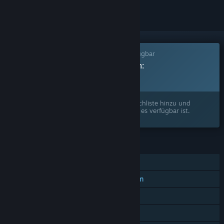
Dieses Spiel ist noch nicht auf Steam verfügbar
Geplantes Veröffentlichungsdatum:
3. Quartal 2026
Interesse? Fügen Sie das Spiel Ihrer Wunschliste hinzu und
erhalten Sie eine Benachrichtigung, wenn es verfügbar ist.
FUNKTIONEN
Einzelspieler
PvP-Spiele mit geteiltem Bildschirm
Geteilter Bildschirm
Remote Play Together