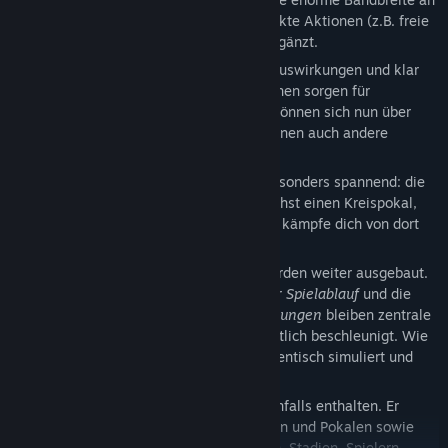
Tuning-Möglichkeiten und wird durch direkte Aktionen (z.B. freie
Vereinswechsel) und Regeländerungen ergänzt.
Neue
taktische Optionen
, transparente Auswirkungen und klar
sichtbare Spielerattribute in den Spielszenen sorgen für
zusätzlichen Spielspaß.
Verhandlungen
können sich nun über
mehrere Termine erstrecken, zwischen denen auch andere
Vereine eingreifen können.
Für Vereinsgründer und Karrierespieler besonders spannend: die
neuen
regionalen Pokale
. Gewinne zunächst einen Kreispokal,
qualifiziere dich für den Landespokal und kämpfe dich von dort
bis in den nationalen Pokal vor.
Auch die bewährten Stärken der Serie werden weiter ausgebaut.
Eine komfortable
Bedienung
, ein flüssiger
Spielablauf
und die
große
Offenheit für Community-Erweiterungen
bleiben zentrale
Elemente. Der Wochenablauf ist jetzt deutlich beschleunigt. Wie
gewohnt wird jedes Spiel der Spielwelt identisch simuliert und
kann in 3D verfolgt werden.
Ein umfangreicher externer
Editor
ist ebenfalls enthalten. Er
ermöglicht das Erstellen von Ligasystemen und Pokalen sowie
das Anlegen und Bearbeiten von Vereinen, Stadien, Spielern,