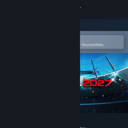
Anmelden
Shop
Community
In der Steam-Mobile-App öffnen
Zum einfachen Hinzufügen zu Ihrer Wunschliste.
Info
Support
Sprache ändern
Steam-Mobile-App herunterladen
Desktopversion anzeigen
WE ARE FOOTBALL 2027