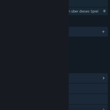
Familienbibliothek
Steam sammelt noch Informationen über dieses Spiel
SPRACHEN
Deutsch und 1 weitere
Inhalte
Enthält interaktive Elemente
Online-Interaktionen
LINKS & INFOS
Communityhub anzeigen
Website besuchen
Discord
Updateverlauf anzeigen