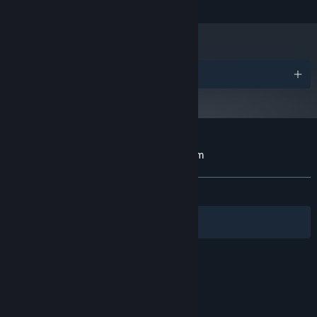
16 GB ОП
ОПЕРАТИВНА ПАМ’ЯТЬ:
NVIDIA GTX 980
ВІДЕОКАРТА:
версії 11
DIRECTX:
1000 MB доступного місця
МІСЦЕ НА ДИСКУ:
ASIO recommended, RME or
ЗВУКОВА КАРТА:
Нагороди
similar.
HTC Vive / Steam VR
ДОДАТКОВІ ПРИМІТКИ:
required
З 1 січня 2024 року клієнт Steam буде підтримувати лише Windows 10
*
чи новіші версії цієї ОС.
Користувацькі рецензії на The Music Room
Про рецензії користувачів
Ваші вподобання
ЗА ВЕСЬ ЧАС:
Рецензій: 2
()
Фільтри
Обрані мови
© Valve Corporation. Усі права захищено. Усі
торговельні марки є власністю відповідних власників
у США та інших країнах.
Політика конфіденційності
|
Юридична інформація
|
Доступність
|
Угода