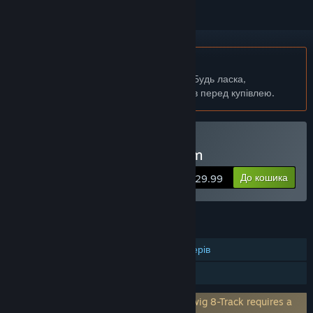
українська мова недоступна
Цей продукт не підтримує вашу мову. Будь ласка,
перегляньте список підтримуваних мов перед купівлею.
Лише ВР
Придбати The Music Room
До кошика
$129.99
ОСОБЛИВОСТІ
Підтримка відстежуваних контролерів
Лише ВР
Потрібен сторонній акаунт: Bundled Bitwig 8-Track requires a