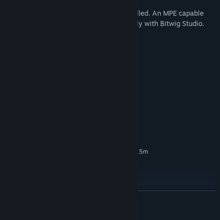
Anything that accepts MIDI can be controlled. An MPE capable
host is recommended and we test primarily with Bitwig Studio.
Системні вимоги
МІНІМАЛЬНІ:
Windows 7 64bit
ОС *:
Intel i5-4590
ПРОЦЕСОР:
8 GB ОП
ОПЕРАТИВНА ПАМ’ЯТЬ:
NVIDIA GTX 970
ВІДЕОКАРТА:
версії 11
DIRECTX:
1000 MB доступного місця
МІСЦЕ НА ДИСКУ:
ASIO recommended
ЗВУКОВА КАРТА:
SteamVR. Room Scale 2m by 1.5m
ПІДТРИМКА ВР:
area required
HTC Vive / Steam VR
ДОДАТКОВІ ПРИМІТКИ:
required
РЕКОМЕНДОВАНІ:
ЧИТАТИ ДАЛІ
Windows 8.1 64bit
ОС *:
Intel i7
ПРОЦЕСОР:
© Chroma Coda.