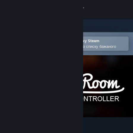
Увійти
Крамниця
Спільнота
Відкрити в мобільному застосунку Steam
Щоби легко придбати або додати до списку бажаного
Інформація
Підтримка
Змінити мову
Завантажити мобільний застосунок Steam
Переглянути повну версію
The Music Room