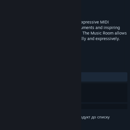
Розробник
Chroma Coda
Видавець
Chroma Coda
Дата виходу
17 серп. 2017
The Music Room is an award nominated expressive MIDI
controller. It combines virtual reality instruments and inspiring
spaces. Unlike keyboard MIDI controllers, The Music Room allows
you to strum, slide, bend and drum naturally and expressively.
ПОЗНАЧКИ
Створення звуку
ВР
+
РЕЦЕНЗІЇ
ЗА ВЕСЬ ЧАС:
Рецензій: 2
()
Увійдіть до акаунта
, щоби додати цей продукт до списку
бажаного чи позначити як ігнорований.