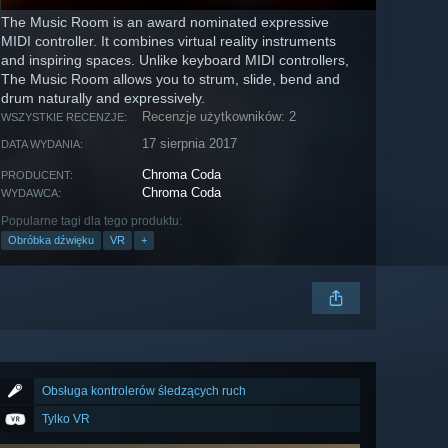
The Music Room is an award nominated expressive
MIDI controller. It combines virtual reality instruments
and inspiring spaces. Unlike keyboard MIDI controllers,
The Music Room allows you to strum, slide, bend and
drum naturally and expressively.
Recenzje użytkowników: 2
WSZYSTKIE RECENZJE:
17 sierpnia 2017
DATA WYDANIA:
Chroma Coda
PRODUCENT:
Chroma Coda
WYDAWCA:
Popularne tagi dla tego produktu:
Obróbka dźwięku
VR
+
Obsługa kontrolerów śledzących ruch
Tylko VR