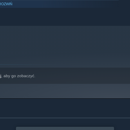
ROZWIŃ
wyłącznie system Windows 10 i jego nowsze wersje.
j
, aby go zobaczyć.