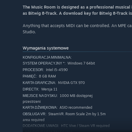
The Music Room is designed as a professional musical 
as Bitwig 8-Track. A download key for Bitwig 8-Track is
Anything that accepts MIDI can be controlled. An MPE ca
Studio.
Wymagania systemowe
KONFIGURACJA MINIMALNA:
Windows 7 64bit
SYSTEM OPERACYJNY *:
Intel i5-4590
PROCESOR:
8 GB RAM
PAMIĘĆ:
NVIDIA GTX 970
KARTA GRAFICZNA:
Wersja 11
DIRECTX:
1000 MB dostępnej
MIEJSCE NA DYSKU:
przestrzeni
ASIO recommended
KARTA DŹWIĘKOWA:
SteamVR. Room Scale 2m by 1.5m
OBSŁUGA VR:
area required
HTC Vive / Steam VR required
DODATKOWE UWAGI: