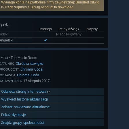
Wymaga konta na platformie firmy zewnętrznej: Bundled Bitwig
8-Track requires a Bitwig Account to download
Języki
:
Interfejs
Pełny dźwięk
Napisy
Polski
Nieobsługiwany
Angielski
✔
The Music Room
TYTUŁ:
Obróbka dźwięku
GATUNEK:
Chroma Coda
PRODUCENT:
Chroma Coda
WYDAWCA:
17 sierpnia 2017
DATA WYDANIA:
Odwiedź stronę internetową
Wyświetl historię aktualizacji
Zobacz powiązane aktualności
Pokaż dyskusje
Znajdź grupy społeczności