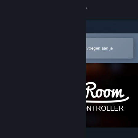
Inloggen
Winkel
Community
In de mobiele Steam-app openen
Om gemakkelijk te kopen of toe te voegen aan je
verlanglijst
Over
Ondersteuning
Taal wijzigen
Download de mobiele Steam-app
Desktopwebsite weergeven
The Music Room