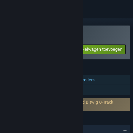
Alleen VR
The Music Room kopen
Aan winkelwagen toevoegen
$129.99
FUNCTIES
Ondersteuning voor gevolgde controllers
Alleen VR
Account van derde partij vereist: Bundled Bitwig 8-Track
requires a Bitwig Account to download
TALEN
Engels