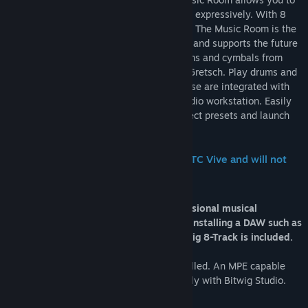
strum, slide, bend and drum naturally and expressively. With 8
dimensions of expressive control per note The Music Room is the
most expressive MIDI controller available and supports the future
of MIDI, MPE. Play carefully scanned drums and cymbals from
Pearl, Ludwig, Sabian, Zildjian, DW, and Gretsch. Play drums and
our 3 unique melodic instruments. All these are integrated with
Bitwig 8-Track, the leading expressive audio workstation. Easily
loop and record instruments from VR, select presets and launch
clips.
The Music Room is designed for the HTC Vive and will not
work without VR hardware.
The Music Room is designed as a professional musical
instrument. The setup process involves installing a DAW such as
Bitwig 8-Track. A download key for Bitwig 8-Track is included.
Anything that accepts MIDI can be controlled. An MPE capable
host is recommended and we test primarily with Bitwig Studio.