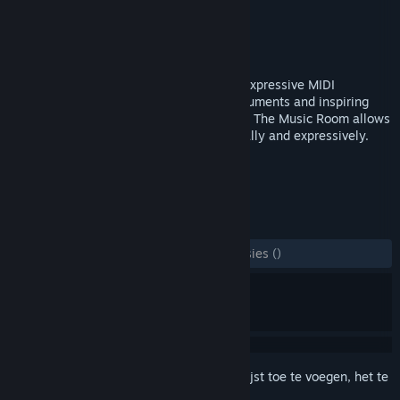
Ontwikkelaar
Chroma Coda
Uitgever
Chroma Coda
Uitgebracht
17 aug 2017
The Music Room is an award nominated expressive MIDI
controller. It combines virtual reality instruments and inspiring
spaces. Unlike keyboard MIDI controllers, The Music Room allows
you to strum, slide, bend and drum naturally and expressively.
TAGS
Audioproductie
VR
+
RECENSIES
ZONDER TIJDLIMIET:
2 gebruikersrecensies
()
Meld je aan
om dit artikel aan je verlanglijst toe te voegen, het te
volgen of te negeren