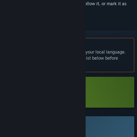
Sign in
to add this item to your wishlist, follow it, or mark it as
ignored
English language not supported
This product does not have support for your local language.
Please review the supported language list below before
purchasing
Download 闪耀！我的游戏班
Learn more
about this demo
This game is not yet available on Steam
Coming soon