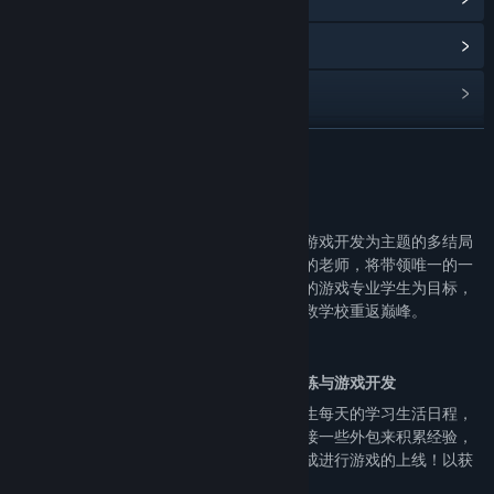
Read related news
View discussions
Find Community Groups
READ MORE
Title:
闪耀！我的游戏班
About This Game
Genre:
Casual
,
RPG
,
Simulation
Release Date:
Coming soon
《闪耀！我的游戏班》是一款以学校生活和游戏开发为主题的多结局
模拟养成游戏。你作为一名负责学校游戏班的老师，将带领唯一的一
名学生，在三年时间内以将其培养为最优秀的游戏专业学生为目标，
做出最好的游戏打败其他学校夺得大奖，拯救学校重返巅峰。
学生的日程管理，课程学习、实践、课外训练与游戏开发
作为负责游戏班的老师，你将会全权负责学生每天的学习生活日程，
为学生安排课程，或是打工，训练，亦或是接一些外包来积累经验，
当然最重要的还是自行设计游戏，并开发完成进行游戏的上线！以获
得更高的游戏评价，夺得大奖为目标吧！