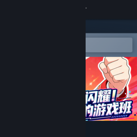
Sign in
Store
Community
Open in the Steam Mobile App
To easily add to your wishlist
About
Support
Change language
Get the Steam Mobile App
View desktop website
闪耀！我的游戏班