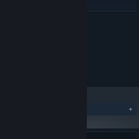
READ MORE
System Requirements
MINIMUM:
Windows 10 64-bit
OS:
Intel Core i5-2500K
PROCESSOR:
4 GB RAM
MEMORY:
NVIDIA GeForce GTX 960
GRAPHICS:
2 GB available space
STORAGE:
Awards