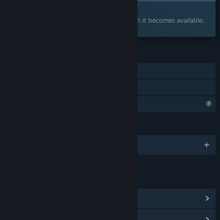
Interested?
Add to your wishlist and get notified when it becomes available.
FEATURES
Single-player
Family Sharing
Profile Features Limited
LANGUAGES
1 supported languages
LINKS & INFO
View Community Hub
View update history