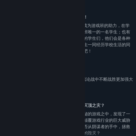
海量的极致动漫剧情！逐个登场的个性角色！
游戏中有超过150位角色登场，他们有的会成为游戏班的助力，在学
习、开发、生活等各个维度上进行协助游戏班唯一的一名学生；也有
一些可能是来自其他学校的同样是游戏专业的学生们，他们会是各种
比赛、游戏开发竞争中的好敌手。与你的学生一同经历学校生活的同
时，体验性格各异的角色们丰富多彩的故事吧！
向着“最强”的名号不断前进！
与其他6所游戏高中竞争，在游戏开发与游戏论战中不断战胜更加强大
的对手，目标是到达高中游戏界的最高点。
藏在神秘程序中的巨大秘密，游戏行业面临灭顶之灾？
随着学校生活的推进，在一个意外获得的神秘的游戏之中，发现了一
个藏有惊天秘密的神秘程序，一个将会完全颠覆游戏行业的巨大威胁
渐渐现出庐山真面目，而你和你的学生，能否从阴谋者的手中，拯救
这个游戏行业的未来，亦或是加剧整个行业的毁灭？