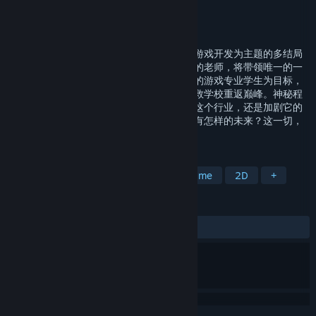
Developer
DCZ
Publisher
DCZ
Released
Coming soon
《闪耀！我的游戏班》是一款以学校生活和游戏开发为主题的多结局
模拟养成游戏。你作为一名负责学校游戏班的老师，将带领唯一的一
名学生，在三年时间内以将其培养为最优秀的游戏专业学生为目标，
做出最好的游戏打败其他学校夺得大奖，拯救学校重返巅峰。神秘程
序带来行业危机，而你和你的学生将会拯救这个行业，还是加剧它的
毁灭？三年后，这名学生随着毕业，又将拥有怎样的未来？这一切，
都将由你亲手决定。
TAGS
Simulation
Casual
RPG
Anime
2D
+
REVIEWS
No user reviews