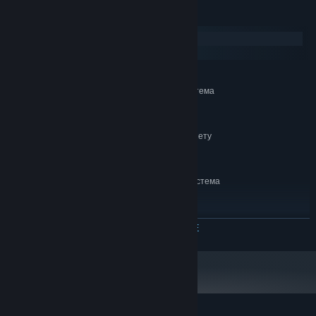
Системные требования
Windows
SteamOS + Linux
МИНИМАЛЬНЫЕ:
64-разрядные процессор и операционная система
Windows 10/11
ОС:
1024 MB ОЗУ
ОПЕРАТИВНАЯ ПАМЯТЬ:
Широкополосное подключение к интернету
СЕТЬ:
1 GB
МЕСТО НА ДИСКЕ:
РЕКОМЕНДОВАННЫЕ:
64-разрядные процессор и операционная система
Windows 10/11
ОС:
1024 MB ОЗУ
ОПЕРАТИВНАЯ ПАМЯТЬ:
Широкополосное подключение к интернету
СЕТЬ:
ЧИТАТЬ ДАЛЬШЕ
1 GB
МЕСТО НА ДИСКЕ: