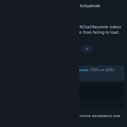
Разработчик
Haxy
,
Elly
,
Natsumi
,
Hauskaz
,
DubyaDude
Издатель
Haxy
Дата выпуска
7 мар. 2026 г.
VRCVideoCacher is a tool used to cache VRChat/Resonite videos
to your local disk and/or fix YouTube videos from failing to load.
ПО МЕТКАМ
Утилиты
Бесплатная игра
VR
+
ОБЗОРЫ
ЗА ВСЁ ВРЕМЯ:
В основном положительные
(78% из 165)
НЕДАВНО:
Смешанные
(66% из 12)
Войдите
, чтобы добавить этот продукт в список желаемого или
скрыть его