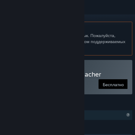
Не поддерживается русский язык
Этот продукт не поддерживает ваш язык. Пожалуйста,
перед покупкой ознакомьтесь со списком поддерживаемых
языков.
Использовать VRCVideoCacher
Бесплатно
ФУНКЦИИ
Функции профиля ограничены
ЯЗЫКИ