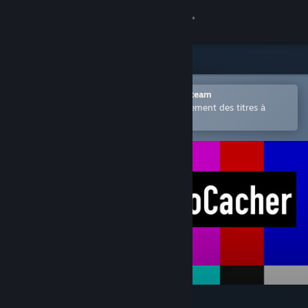
Se connecter
Magasin
Communauté
Ouvrir dans l'application mobile Steam
Permet d'acheter ou d'ajouter facilement des titres à
votre liste de souhaits.
À propos
Support
Changer la langue
Télécharger l'application mobile Steam
Voir version ordi. du site
VRCVideoCacher