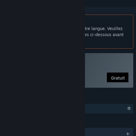
Français non disponible
Ce produit n'est pas disponible dans votre langue. Veuillez
consulter la liste des langues disponibles ci-dessous avant
de l'acheter.
Utiliser VRCVideoCacher
Gratuit
FONCTIONNALITÉS
Fonctionnalités de profil limitées
LANGUES
3 langues prises en charge