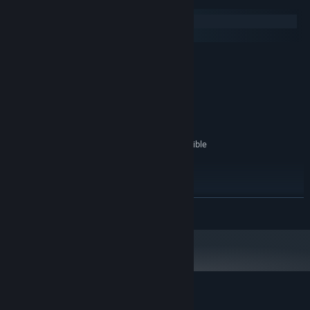
Windows
SteamOS + Linux
MINIMALE :
Système d'exploitation et processeur 64 bits
nécessaires
Windows 10/11
SYSTÈME D'EXPLOITATION :
1024 MB de mémoire
MÉMOIRE VIVE :
connexion internet haut débit
RÉSEAU :
1 GB d'espace disque disponible
ESPACE DISQUE :
RECOMMANDÉE :
Système d'exploitation et processeur 64 bits
nécessaires
Windows 10/11
SYSTÈME D'EXPLOITATION :
EN SAVOIR PLUS
1024 MB de mémoire
MÉMOIRE VIVE :
connexion internet haut débit
RÉSEAU :
1 GB d'espace disque disponible
ESPACE DISQUE :
Évaluations pour VRCVideoCacher