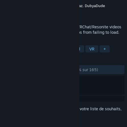
Développement
Haxy
,
Elly
,
Natsumi
,
Hauskaz
,
DubyaDude
Édition
Haxy
Sorti le
7 mars 2026
VRCVideoCacher is a tool used to cache VRChat/Resonite videos
to your local disk and/or fix YouTube videos from failing to load.
TAGS
Utilitaires
Free-to-play
Logiciel
VR
+
ÉVALUATIONS
DEPUIS LE DÉBUT :
plutôt positives
(78 % sur 165)
Connectez-vous
pour ajouter cet article à votre liste de souhaits,
le suivre ou l'ignorer