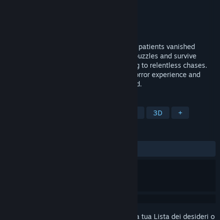
Sviluppatore
DMONG Co., Ltd.
Editore
DMONG Co., Ltd.
Rilasciato
9 feb 2026
Explore a sealed hospital where staff and patients vanished
overnight. Uncover dark secrets through puzzles and survive
sudden scares—some brief, others leading to relentless chases.
Dive into a single-player psychological horror experience and
uncover a secret no one was meant to find.
ETICHETTE
Horror
Avventura
Escape Room
3D
+
RECENSIONI
DI SEMPRE:
8 recensioni degli utenti
()
Accedi
per aggiungere questo articolo alla tua Lista dei desideri o