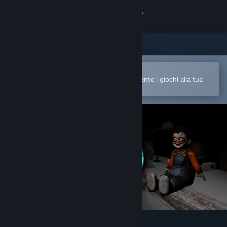
Accedi
Negozio
Comunità
Apri nell'app mobile di Steam
Per acquistare o aggiungere facilmente i giochi alla tua
Lista dei desideri
Informazioni
Assistenza
Cambia la lingua
Ottieni l'app mobile di Steam
Visualizza il sito web per desktop
UNBOUND