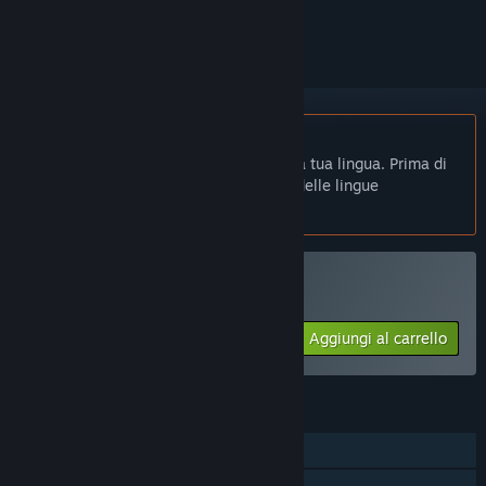
per ignorarlo.
Non disponibile in Italiano
Questo prodotto non è disponibile nella tua lingua. Prima di
effettuare l'acquisto, controlla la lista delle lingue
disponibili.
Acquista UNBOUND
Aggiungi al carrello
$6.99
FUNZIONALITÀ
Giocatore singolo