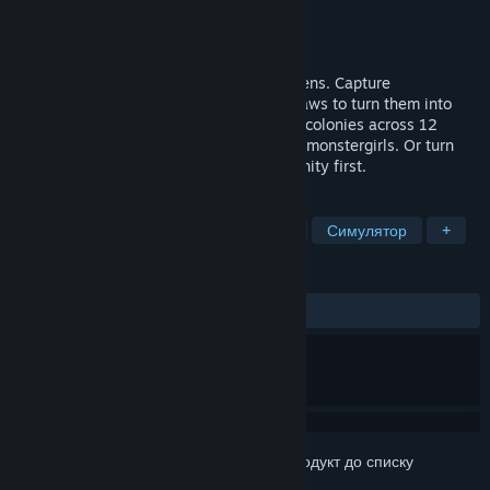
Розробник
MadoWorks
Видавець
MadoWorks
Дата виходу
3 берез. 2026
A citybuilder where you collect your citizens. Capture
monstergirls, craft their gear, and enact laws to turn them into
compliant workers or fighters. Grow your colonies across 12
islands to fulfill the unique needs of your monstergirls. Or turn
them all into unpaid interns and go humanity first.
ПОЗНАЧКИ
Містобудівництво
Збирання істот
Симулятор
+
РЕЦЕНЗІЇ
ЗА ВЕСЬ ЧАС:
дуже схвальні
(93% з 65)
Увійдіть до акаунта
, щоби додати цей продукт до списку
бажаного чи позначити як ігнорований.