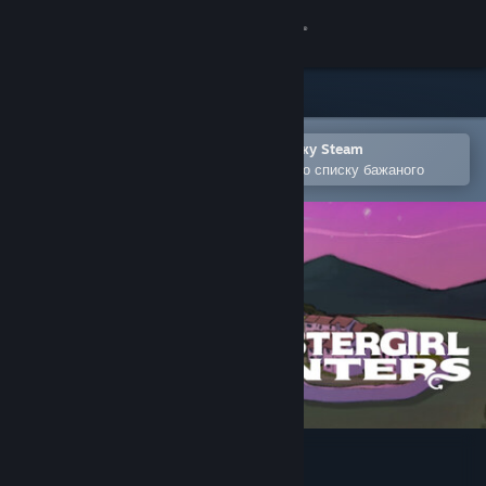
Увійти
Крамниця
Спільнота
Відкрити в мобільному застосунку Steam
Щоби легко придбати або додати до списку бажаного
Інформація
Підтримка
Змінити мову
Завантажити мобільний застосунок Steam
Переглянути повну версію
Monstergirl Hunters