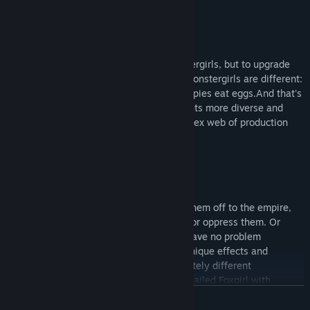
Build Massive Cities
Your islands can have hundreds of monstergirls, but to upgrade
them you have to fulfill their needs. All monstergirls are different:
Alraune eat fruits; Ratkin eat cheese; Harpies eat eggs.And that's
only the first stage, as your population gets more diverse and
demanding, you have to navigate a complex web of production
chains to keep everybody happy.
Enact Laws
As you house more monstergirls, or sell them off to the empire,
you'll have to decide whether to tolerate or oppress them. Or
maybe you only dislike Spidergirls, and have no problem
tolerating all other races. Each law has unique effects and
bonuses, leading to (at least) two completely different
playthroughs. You can try getting a nine-tailed Foxgirl with
ЧИТАТИ ДАЛІ
tolerance, or cage Harpies and turn them into moveable
jukeboxes that buff nearby workplaces.