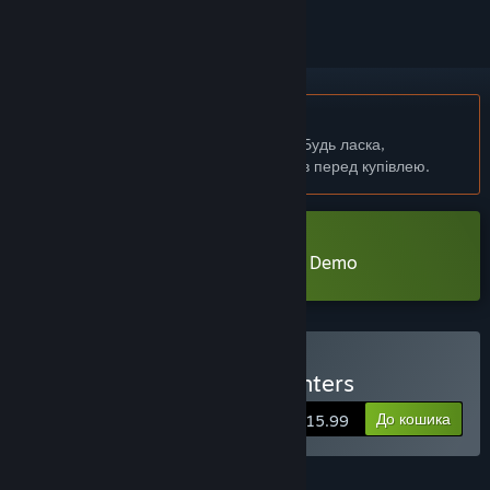
українська мова недоступна
Цей продукт не підтримує вашу мову. Будь ласка,
перегляньте список підтримуваних мов перед купівлею.
Завантажити Monstergirl Hunters Demo
Придбати Monstergirl Hunters
До кошика
$15.99