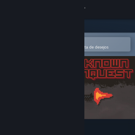
Iniciar sessão
Loja
Comunidade
Abre na app Steam Mobile
Para comprares ou adicionares à lista de desejos
Sobre
Apoio
Alterar idioma
Instala a app móvel do Steam
Ver versão para computadores
UNKNOWN CONQUEST