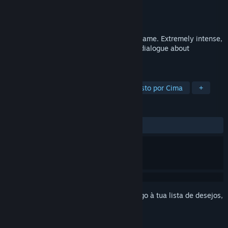
Developer
Unknown Conquest Games
Editora
Unknown Conquest Games
Lançamento:
12 jun. 2026
Skilled, strategic, and fast-paced action game. Extremely intense,
extremely unique, and extremely honest dialogue about
philosophy, psychology, and morality.
MARCADORES
Ação
Violento
Jogo de Tiros Visto por Cima
+
ANÁLISES
Sem análises de utilizadores
Inicia a sessão
para adicionares este artigo à tua lista de desejos,
segui-lo ou ignorá-lo.