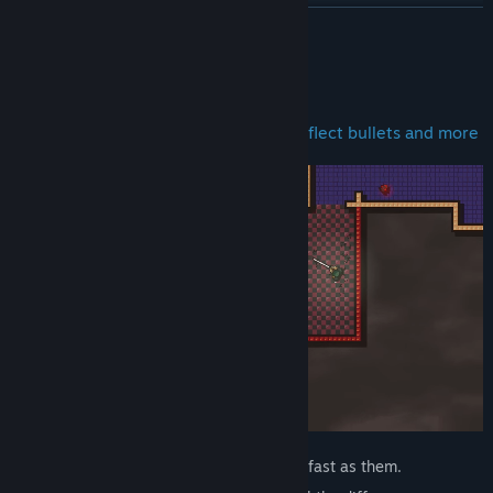
Ler notícias relacionadas
VER MAIS
Ver discussões
Acerca deste jogo
Procurar grupos comunitários
Bash, slash, gun-down, go invisible, deflect bullets and more
Título:
UNKNOWN CONQUEST
Género:
Ação
Data de lançamento:
12 jun. 2026
Your enemies die quickly. And you die as fast as them.