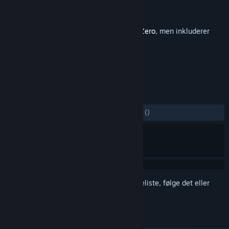
Udvikler
Bikkuri Software
Udgiver
Henteko Doujin
,
Sanuk Inc.
Udgivet
18. feb. 2026
Dette er yderligere indhold til
Revolgear Zero
, men inkluderer
ikke grundspillet.
ANMELDELSER
GENNEM TIDERNE:
2 brugeranmeldelser
()
Log på
for at føje dette emne til din ønskeliste, følge det eller
markere det som ignoreret