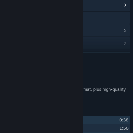
Vis fællesskabshub
Besøg webstedet
Vis opdateringshistorik
Læs relaterede nyheder
Find fællesskabsgrupper
LÆS MERE
Titel:
Revolgear Zero Original Soundtrack
Om dette indhold
Udgivelsesdato:
18. feb. 2026
Revolgear Zero Original Soundtrack.
This OST includes all 31 tracks in MP3 format, plus high-quality
FLAC files.
Numre
1
Breaking Dawn
0:38
2
Leading Actress
1:50