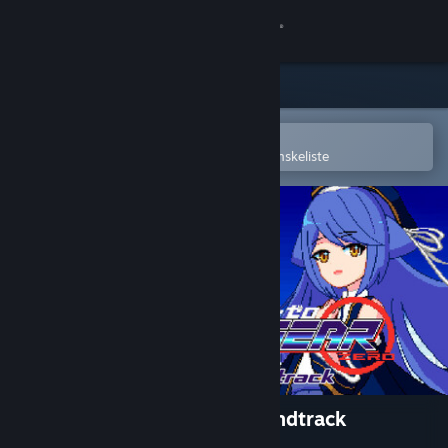
Log på
Butik
Fællesskab
Åbn i Steam-mobilappen
for nemt at købe og tilføje til din ønskeliste
Om
Support
Skift sprog
Hent Steam-mobilappen
Vis desktop-webside
Revolgear Zero Original Soundtrack