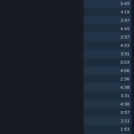
3
Endless Blue
3:45
4
Speed of Sound
4:19
5
Advance to Next
2:47
6
Artificial Tropics
4:45
7
Frozen Mind
2:57
8
Limitless Possibilities
4:33
9
Giant Killer
3:51
10
Red Headed Dancer
3:03
11
Mechanical Syndrome
4:06
12
Rise Updrafts
2:36
13
Momentaly Flash
4:38
14
Silver Labyrinth
3:31
15
Forbidden Power
4:36
16
Final Escape
0:57
17
The Beginning of All
2:11
18
Rebirth
1:53