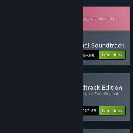
Soundtrack, der kan downloades
Dette er yderligere indhold til
Revolgear Zero
, men inkluderer
ikke grundspillet.
Køb Revolgear Zero Original Soundtrack
Læg i kurv
$9.99
Køb Revolgear Zero Soundtrack Edition
Indeholder 2 emner:
Revolgear Zero
,
Revolgear Zero Original
Soundtrack
-10%
Bundtinformation
$22.48
Læg i kurv