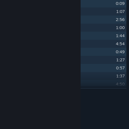
19
Crystal Tears
0:09
20
Twilight Horizon
1:07
21
Hallucination
2:56
22
Perfect Vending Machine
1:00
23
Dynamic Difficulties
1:44
24
Fantastic Journey
4:54
25
Sun Followed by Cats Zero
0:49
26
Summer Vacation
1:27
27
Roasted Sweet Potato
0:57
28
The Four Seasons Go Around
1:37
29
Unused 1
4:50
30
Unused 2
LÆS MERE
3:08
31
Unused 3
1:50
Medvirkende
Bikkuri Software
KUNSTNER:
mochi3
KOMPONIST: