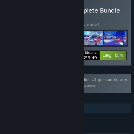
Køb Bikkuri Software Complete Bundle
BUNDT
(?)
Køb dette bundt for at spare 15% på alle 6 emner!
Din pris:
-15%
Bundtinformation
Læg i kurv
$53.49
Bundtet "Henteko Shmups Bundle" indeholder 41 genstande, som
er blevet ekskluderet baseret på dine præferencer.
FUNKTIONER
Yderligere højkvalitetslyd
LINKS OG INFO