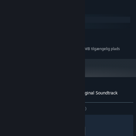
Systemkrav
Windows
macOS
MINIMUM:
150 MB tilgængelig plads
DISKPLADS:
Yderligere 700 MB tilgængelig plads
LAGRING (HØJKVALITETSLYD):
Kundeanmeldelser for Revolgear Zero Original Soundtrack
Om brugeranmeldelser
Dine præferencer
GENNEM TIDERNE:
2 brugeranmeldelser
()
Filtre
Dine sprog
Spilletid:
undefined-undefined timer