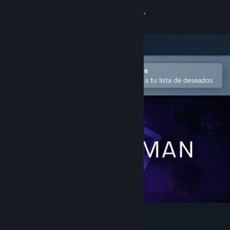
Iniciar sesión
Tienda
Comunidad
Abrir en la aplicación Steam Mobile
Para comprar o agregar fácilmente a tu lista de deseados
Acerca de
Soporte
Cambiar idioma
Obtener la aplicación de Steam Mobile
Ver versión clásica
Square Man Puzzle Game