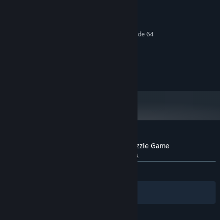
x64, ARM64
PROCESADOR:
2 GB de RAM
MEMORIA:
RECOMENDADO:
Requiere un procesador y un sistema operativo de 64
bits
Windows 10+
SO:
x64, ARM64
PROCESADOR:
8 GB de RAM
MEMORIA:
Reseñas de usuarios para Square Man Puzzle Game
Sobre las reseñas de usuarios
Tus preferencias
SIEMPRE:
2 reseñas de usuarios
()
Filtros
Tus idiomas