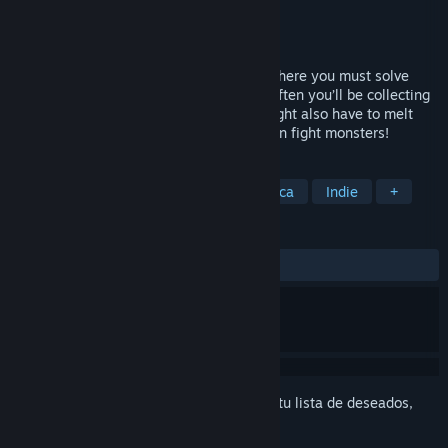
Desarrollador
J D Wise
Editor
Postdiluvian Games
Lanzado el
10 FEB 2026
Square Man is a real-time puzzle game where you must solve
stages by achieving certain goals. Most often you’ll be collecting
stars and/or reaching the exit, but you might also have to melt
ice, fill in water, turn lava to stone, or even fight monsters!
ETIQUETAS
Rompecabezas
Estrategia
Lógica
Indie
+
RESEÑAS
SIEMPRE:
2 reseñas de usuarios
()
Inicia sesión
para agregar este artículo a tu lista de deseados,
seguirlo o marcarlo como ignorado.