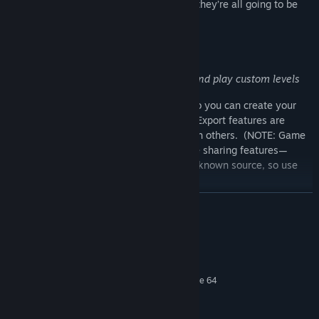
“Basic” or part of a tutorial doesn’t mean they’re all going to be
easy!
Use the level editor to design, build, and play custom levels
Square Man also includes a level editor so you can create your
own levels and try them out. Import and Export features are
included so you can share your levels with others. (NOTE: Game
experience may change when using these sharing features—
especially if you import levels from an unknown source, so use
with caution!)
LEER MÁS
Requisitos del sistema
MÍNIMO:
Requiere un procesador y un sistema operativo de 64
bits
Windows 10+
SO: