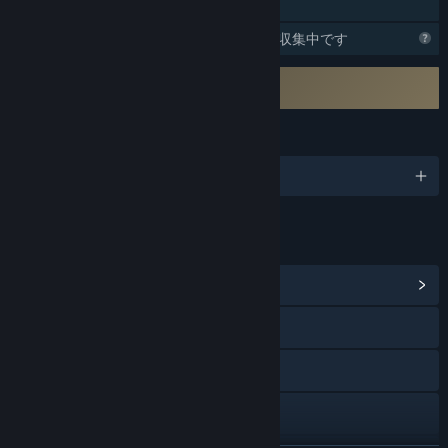
ファミリーシェアリング
Steamはこのゲームに関する情報を収集中です
サードパーティーEULAへの同意が必要
STEP THEATER EULA
言語
日本語、他3言語
リンク＆情報
コミュニティハブを表示
Webサイトにアクセス
X
YouTube