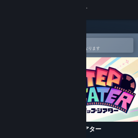
サインイン
ストア
コミュニティ
Steamモバイルアプリで開く
ウィッシュリストへの追加が簡単になります
詳細
サポート
言語を変更
Steamモバイルアプリを入手
デスクトップウェブサイトを表示
STEP THEATER - ステップシアター