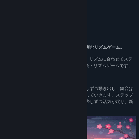
アップデート履歴を表示
続きを読む
関連ニュースをチェック
このゲームについて
掲示板を表示
STEP THEATERへようこそ！
コミュニティグループを検索
あなたのステップで物語を進めていく、心弾むリズムゲーム。
タイトル:
STEP THEATER - ステップシアター
『STEP THEATER - ステップシアター』は、リズムに合わせてステ
ジャンル:
カジュアル
,
インディー
ップを踏み、"フィルム"を完成へと導く音楽・リズムゲームです。
リリース日:
2026年
プレイヤーのステップにあわせて物語は少しずつ動き出し、舞台は
にぎやかに彩られ、一つの作品として完成していきます。ステップ
を進めるごとに「ステップシアター」には少しずつ活気が戻り、新
たなフィルムが上映されていきます。