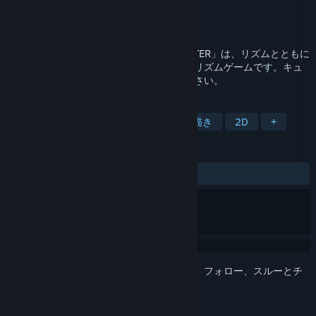
開発元
Pixel Smile
パブリッシャー
エヌビーゲームズ
リリース日
2026年
STEP THEATERへようこそ！「STEP THEATER」は、リズムとともに
物語を進めて上映の成功を目指す、心弾むリズムゲームです。キュ
ートでポップなドラマをぜひお楽しみください。
タグ
リズム
音ゲー
かわいい
手描き
2D
+
レビュー
ユーザーレビューはありません
このアイテムをウィッシュリストへの追加、フォロー、スルーとチ
ェックするには、
サインイン
してください。