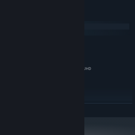
システム要件
Windows
macOS
最低:
Windows 10 (64-bit)
OS:
あなたのステップで、映画館にもう一度にぎわいとあかりを取り戻
Intel Core i3-6100AMD FX-6300
プロセッサー:
しましょう。
4 GB RAM
メモリー:
DirectX 11対応 VRAM 1GB（Intel UHD
グラフィック:
630相当）
ーーーーーーーーーーーーーーーーーーーーーーーーーーーーーー
Version 11
DIRECTX:
ーーーーーーーーーーーーーーー
2 GB の空き容量
ストレージ:
特徴
DirectX対応サウンドデバイス
サウンドカード:
有線コントローラーの使用を推奨
追記事項:
楽曲をプレイするほど物語が完成していくゲームシステム
続きを読む
推奨:
ステージごとに異なるテーマ・演出・アクションを楽しめる多彩
Windows 10/11 (64-bit)
OS:
なステージ
Intel Core i5-8400 / AMD Ryzen 3
プロセッサー:
3100
キュートなキャラクターアニメーションと温かみのあるアートス
8 GB RAM
メモリー:
タイル