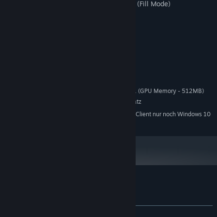
Duration: 22 hours (Pen Mode) / 12 hours (Fill Mode)
Systemanforderungen
MINDESTANFORDERUNGEN:
Windows 7 or newer
BETRIEBSSYSTEM *:
1000 MHz
PROZESSOR:
1024 MB RAM
ARBEITSSPEICHER:
Hardware support WebGL - OpenGL 2.1 (GPU Memory - 512MB)
GRAFIK:
5 MB verfügbarer Speicherplatz
SPEICHERPLATZ:
Ab dem 1. Januar 2024 unterstützt der Steam-Client nur noch Windows 10
*
und neuere Versionen.
Nutzerrezensionen für Coloring Game 5.6
Über Nutzerrezensionen
Ihre Einstellungen
KEIN ZEITLIMIT:
3 Nutzerrezensionen
()