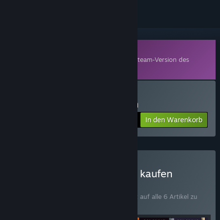
Zusatzinhalte
Dieses Produkt benötigt zum Spielen die Steam-Version des
Basisspiels
Coloring Game 5
.
Coloring Game 5.6 kaufen
In den Warenkorb
$6.99
Coloring Game 5 - Bundle kaufen
BÜNDEL
(?)
Kaufen Sie dieses Bündel, um 15 % Rabatt auf alle 6 Artikel zu
erhalten!