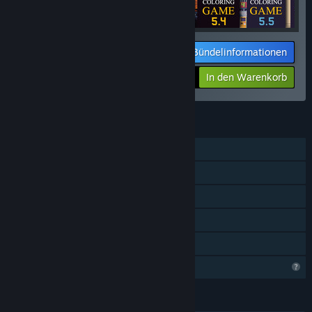
Bündelinformationen
Ihr Preis:
-15%
In den Warenkorb
$27.14
FUNKTIONEN
Einzelspieler
Zusatzinhalte
Steam-Errungenschaften
Steam Cloud
Familienbibliothek
Profilfunktionen eingeschränkt
SPRACHEN