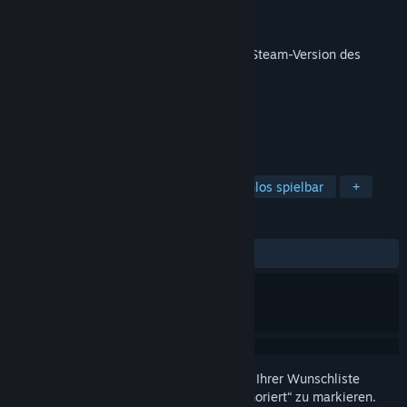
Entwickler
L. Stotch
Veröffentlichung
19. Feb. 2026
Dieses Produkt benötigt zum Spielen die Steam-Version des
Basisspiels
Coloring Game 5
.
TAGS
Indie
Gelegenheitsspiel
Kostenlos spielbar
+
REZENSIONEN
KEIN ZEITLIMIT:
3 Nutzerrezensionen
()
Melden Sie sich an
, um dieses Produkt zu Ihrer Wunschliste
hinzuzufügen, zu abonnieren oder als „Ignoriert“ zu markieren.