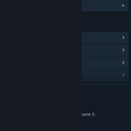
Deutsch und 102 weitere
LINKS & INFOS
Communityhub anzeigen
Updateverlauf anzeigen
Verwandte Neuigkeiten lesen
Communitygruppen finden
WEITERLESEN
Titel:
Coloring Game 5.6
Genre:
Gelegenheitsspiele
,
Indie
,
Kostenlos spielbar
Veröffentlichung:
19. Feb. 2026
Über dieses Produkt
An additional set of images for Coloring Game 5.
Size: 30 images / 850,000 px.