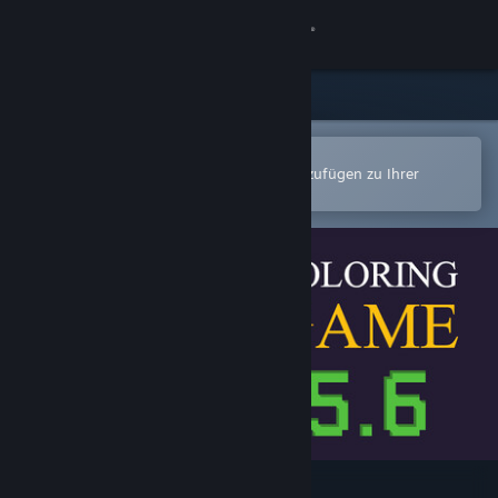
Anmelden
Shop
Community
In der Steam-Mobile-App öffnen
Zum einfachen Kauf oder zum Hinzufügen zu Ihrer
Wunschliste.
Info
Support
Sprache ändern
Steam-Mobile-App herunterladen
Desktopversion anzeigen
Coloring Game 5.6