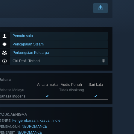
Pemain solo
Pencapaian Steam
Perkongsian Keluarga
Ciri Profil Terhad
Bahasa
:
Antara muka
Audio Penuh
Sari kata
Bahasa Melayu
Tidak disokong
Bahasa Inggeris
✔
✔
AENIGMA
TAJUK:
Pengembaraan
Kasual
Indie
,
,
GENRE:
NEUROMANCE
PEMBANGUN:
NEUROMANCE
PENERBIT: