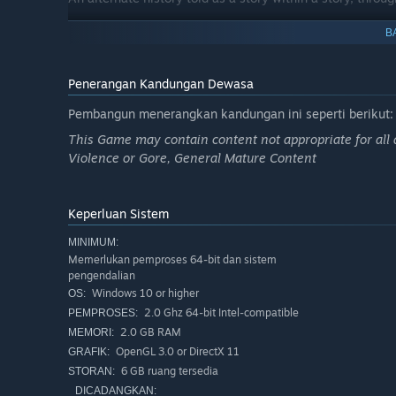
Brutalist architectures, sci-fi monuments, and cinematic
B
Thematic exploration of identity, memory, evolution, me
Penerangan Kandungan Dewasa
Pembangun menerangkan kandungan ini seperti berikut:
This Game may contain content not appropriate for all 
Violence or Gore, General Mature Content
Keperluan Sistem
MINIMUM:
Memerlukan pemproses 64-bit dan sistem
pengendalian
Windows 10 or higher
OS:
2.0 Ghz 64-bit Intel-compatible
PEMPROSES:
2.0 GB RAM
MEMORI:
OpenGL 3.0 or DirectX 11
GRAFIK:
6 GB ruang tersedia
STORAN:
DICADANGKAN: