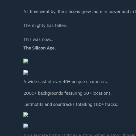
As time went by, the silicons grew more in power and in 
The mighty has fallen.
This was now...
The Silicon Age.
A wide cast of over 40+ unique characters.
2000+ backgrounds featuring 50+ locations.
Leitmotifs and sountracks totalling 100+ tracks.
An alternate history told as a story within a story, throu