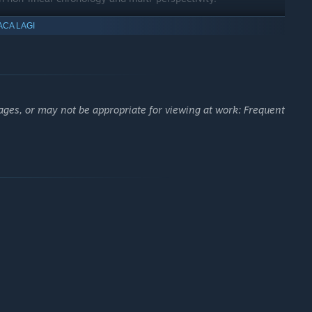
 imagery.
ACA LAGI
taphysics, and warmongering.
ages, or may not be appropriate for viewing at work: Frequent