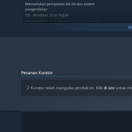
Memerlukan pemproses 64-bit dan sistem
pengendalian
Windows 10 or higher
OS:
2.0 Ghz 64-bit Intel-compatible
PEMPROSES:
B
2.0 GB RAM
MEMORI:
OpenGL 3.0 or DirectX 11
GRAFIK:
6 GB ruang tersedia
STORAN:
Pesanan Kurator
2 Kurator telah mengulas produk ini. Klik
di sini
untuk me