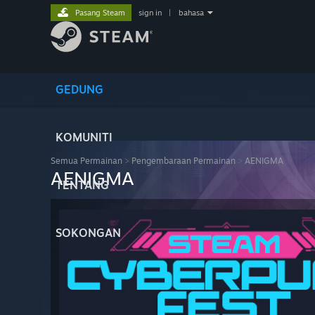
Pasang Steam
sign in
|
bahasa
GEDUNG
KOMUNITI
Semua Permainan
>
Pengembaraan Permainan
>
AENIGMA
AENIGMA
TENTANG
SOKONGAN