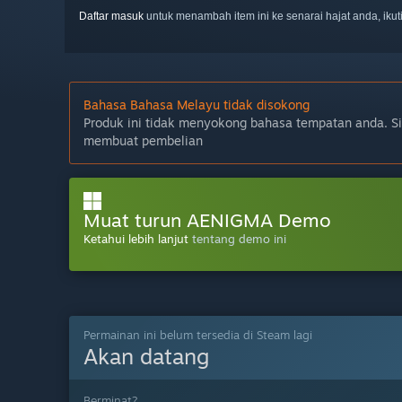
Daftar masuk
untuk menambah item ini ke senarai hajat anda, iku
Bahasa Bahasa Melayu tidak disokong
Produk ini tidak menyokong bahasa tempatan anda. S
membuat pembelian
Muat turun AENIGMA Demo
Ketahui lebih lanjut
tentang demo ini
Permainan ini belum tersedia di Steam lagi
Akan datang
Berminat?