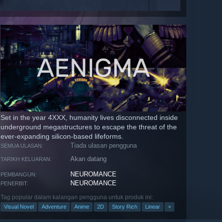
Set in the year 4XXX, humanity lives disconnected inside
underground megastructures to escape the threat of the
ever-expanding silicon-based lifeforms.
Tiada ulasan pengguna
SEMUA ULASAN:
Akan datang
TARIKH KELUARAN:
NEUROMANCE
PEMBANGUN:
NEUROMANCE
PENERBIT:
Tag popular dalam kalangan pengguna untuk produk ini:
Visual Novel
Adventure
Anime
2D
Story Rich
Linear
+