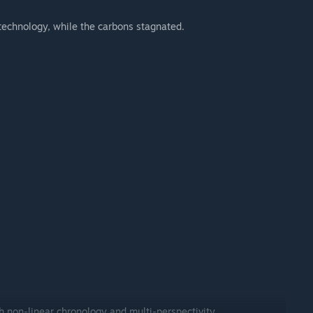
technology, while the carbons stagnated.
gh non-linear chronology and multi-perspectivity.