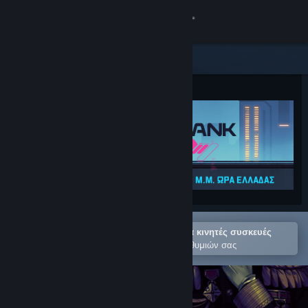
Σύνδεση
Κατάστημα
Κοινότητα
Σχετικά
Υποστήριξη
Αλλαγή γλώσσας
Άνοιγμα στην εφαρμογή Steam για κινητές συσκευές
Αποκτήστε την εφαρμογή Steam για κινητές συσκευές
Για εύκολη προσθήκη στη Λίστα Επιθυμιών σας
Προβολή ιστοσελίδας για υπολογιστές