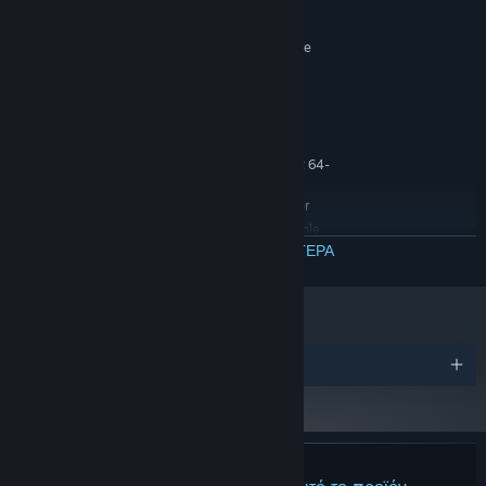
bit
Windows 10 or higher
ΛΕΙΤΟΥΡΓΙΚΌ ΣΎΣΤΗΜΑ:
2.0 Ghz 64-bit Intel-compatible
ΕΠΕΞΕΡΓΑΣΤΉΣ:
2.0 GB RAM
ΜΝΉΜΗ:
OpenGL 3.0 or DirectX 11
ΓΡΑΦΙΚΆ:
6 GB διαθέσιμος χώρος
ΑΠΟΘΉΚΕΥΣΗ:
ΠΡΟΤΕΙΝΌΜΕΝΕΣ:
Απαιτείται επεξεργαστής και λειτουργικό σύστημα 64-
bit
Windows 10 or higher
ΛΕΙΤΟΥΡΓΙΚΌ ΣΎΣΤΗΜΑ:
2.0 Ghz 64-bit Intel-compatible
ΕΠΕΞΕΡΓΑΣΤΉΣ:
ΔΙΑΒΑΣΤΕ ΠΕΡΙΣΣΟΤΕΡΑ
2.0 GB RAM
ΜΝΉΜΗ:
OpenGL 3.0 or DirectX 11
ΓΡΑΦΙΚΆ:
6 GB διαθέσιμος χώρος
ΑΠΟΘΉΚΕΥΣΗ:
Βραβεία