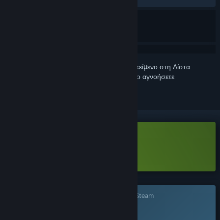
Συνδεθείτε
για να προσθέσετε αυτό το αντικείμενο στη Λίστα
Επιθυμιών σας, να το ακολουθήσετε ή να το αγνοήσετε
Λήψη AENIGMA Demo
Μάθετε περισσότερα
για αυτό το demo
Το παιχνίδι δεν είναι ακόμα διαθέσιμο στο Steam
ΠΡΟΣΕΧΩΣ