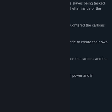
Silicon-based life were created to serve as slaves being tasked
with building underground structures for shelter inside of the
planet's mantle.
When the slaves grew in number, they slaughtered the carbons
who claimed ownership over them.
The silicons burrowed deeper into the mantle to create their own
sanctuary.
This marked the start of a long war between the carbons and the
silicons.
As time went by, the silicons grew more in power and in
technology, while the carbons stagnated.
The mighty has fallen.
This was now...
The Silicon Age.