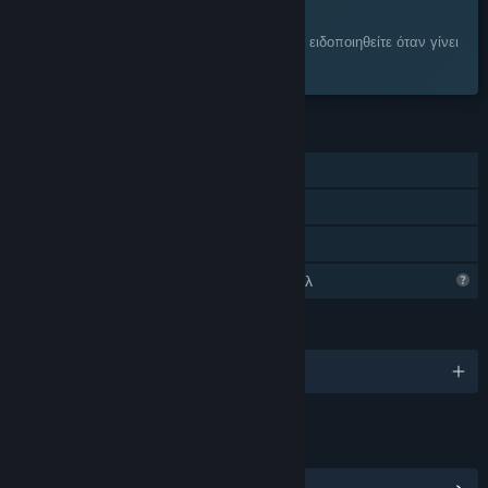
Σας ενδιαφέρει;
Προσθέστε το στη Λίστα Επιθυμιών σας και ειδοποιηθείτε όταν γίνει
διαθέσιμο.
ΧΑΡΑΚΤΗΡΙΣΤΙΚΆ
Ένας παίκτης
Επιτεύγματα Steam
Κοινή Χρήση
Περιορισμένα χαρακτηριστικά προφίλ
ΓΛΏΣΣΕΣ
Αγγλικά
ΣΎΝΔΕΣΜΟΙ ΚΑΙ ΠΛΗΡΟΦΟΡΊΕΣ