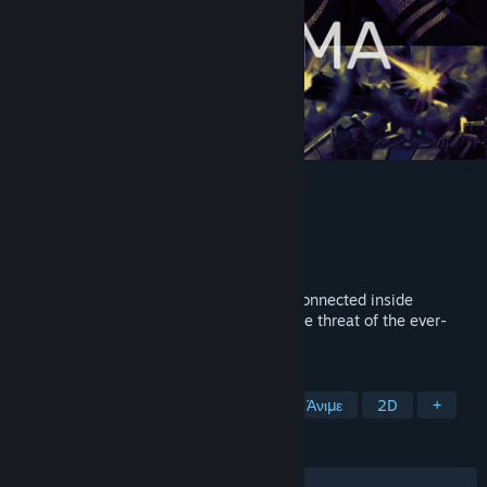
AENIGMA
Δημιουργός
NEUROMANCE
Εκδότης
NEUROMANCE
Κυκλοφορία
ΠΡΟΣΕΧΩΣ
Set in the year 4XXX, humanity lives disconnected inside
underground megastructures to escape the threat of the ever-
expanding silicon-based lifeforms.
ΕΤΙΚΈΤΕΣ
Οπτικό μυθιστόρημα
Περιπέτεια
Άνιμε
2D
+
ΚΡΙΤΙΚΈΣ
Δεν υπάρχουν κριτικές χρηστών