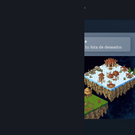
Iniciar sesión
Tienda
Comunidad
Abrir en la aplicación Steam Mobile
para añadir contenido fácilmente a tu lista de deseados
Acerca de
Soporte
Cambiar idioma
Descargar Steam Mobile
Ver versión clásica
Empires Edge