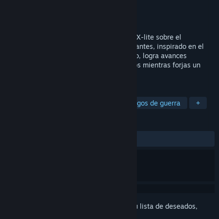
Desarrollador
Kaser Studio
Editor
Kaser Studio
Lanzado el
Próximamente
Empires Edge es un juego de estrategia 4X-lite sobre el
desarrollo de una civilización en islas flotantes, inspirado en el
clásico Mega Lo Mania. Lidera a tu pueblo, logra avances
tecnológicos y conquista nuevos territorios mientras forjas un
imperio en los confines del Universo.
ETIQUETAS
ETR
Construcción de bases
Juegos de guerra
+
RESEÑAS
No existen reseñas de usuarios
Inicia sesión
para añadir este artículo a tu lista de deseados,
seguirlo o marcarlo como ignorado.