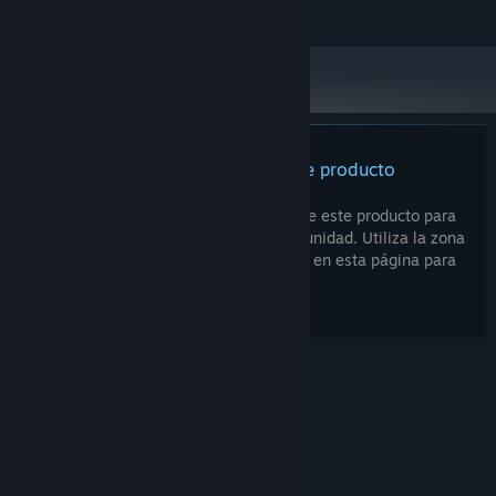
Versión 11
DIRECTX:
LEER MÁS
1 GB de espacio disponible
ALMACENAMIENTO:
No hay reseñas para este producto
Puedes escribir tu propia reseña sobre este producto para
No estás solo en esta carrera armamentística. Diversos líderes
compartir tus experiencias con la comunidad. Utiliza la zona
con bonificaciones únicas —desde la presión agresiva inicial
que hay sobre los botones de compra en esta página para
hasta la supremacía tecnológica— luchan por el dominio total del
escribirla.
mapa. Estudia a tus rivales, adapta tu estrategia al terreno y
demuestra que tu civilización merece sobrevivir en el confín del
universo.
© Valve Corporation. Todos los derechos reservados.
Todas las marcas registradas pertenecen a sus
respectivos dueños en EE. UU. y otros países.
Política de Privacidad
|
Información legal
|
Accesibilidad
|
Acuerdo de Suscriptor a Steam
|
Reembolsos
|
Cookies