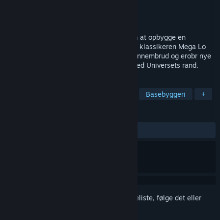
Udvikler
Kaser Studio
Udgiver
Kaser Studio
Udgivet
Kommer snart
Empires Edge er et 4X-lite strategispil om at opbygge en
civilisation på svævende øer, inspireret af klassikeren Mega Lo
Mania. Led dit folk, opnå teknologiske gennembrud og erobr nye
territorier, mens du smeder et imperium ved Universets rand.
TAGS
Gudespil
Realtidsstrategi
4X
Basebyggeri
+
ANMELDELSER
Ingen
Log på
for at føje dette emne til din ønskeliste, følge det eller
markere det som ignoreret