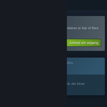
Deltag i Empires Edge Playtest
Anmod om adgang, og få besked, når udvikleren er klar til flere
deltagere.
Anmod om adgang
Dette spil er ikke tilgængeligt på Steam endnu
Kommer snart
Interesseret?
Tilføj det til din ønskeliste, og få besked, når det bliver
tilgængeligt.
FUNKTIONER