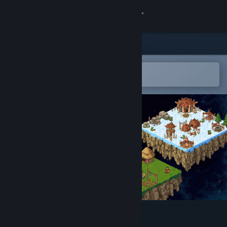
Log på
Butik
Fællesskab
Åbn i Steam-mobilappen
for nemt at tilføje til din ønskeliste
Om
Support
Skift sprog
Hent Steam-mobilappen
Vis desktop-webside
Empires Edge