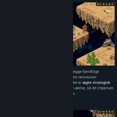
Udvid dit rige skridt for skridt ved at ødelægge fjendtlige
forposter og indtage områder rige på unikke ressourcer.
Det handler ikke kun om basebyggeri — det er
ægte strategisk
ekspansion
. Kontrollér logistikken mellem øerne, så dit imperium
fungerer som én samlet, velsmurt maskine.
FOLKET ER IMPERIETS MOTOR