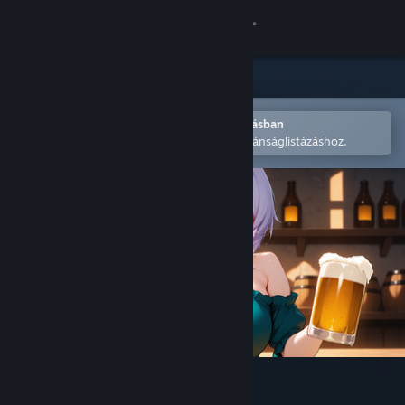
Bejelentkezés
Áruház
Közösség
Megnyitás a Steam mobilalkalmazásban
A könnyű megvásárláshoz vagy kívánságlistázáshoz.
Névjegy
Támogatás
Nyelvváltás
A Steam mobilalkalmazás beszerzése
Asztali weboldalra váltás
Hentai Barmaid