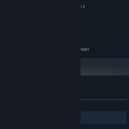
Windows 10/11
OP. RENDSZER:
Intel Core i3 10100F/AMD Ruzen 3
PROCESSZOR:
3100
4 GB RAM
MEMÓRIA:
GTX 1060/RX 480
GRAFIKA:
Verzió: 11
DIRECTX:
500 MB szabad hely
TÁRHELY:
AJÁNLOTT:
64 bites processzor és operációs rendszer szükséges
A(z) Hentai Barmaid vásárlói értékelései
A felhasználói értékelésekről
Beállításaid
MINDEN IDŐK:
6 felhasználói értékelés
()
Szűrők
Nyelveid