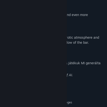
3. Two Difficulty Levels
•
3×3
– Quick, satisfying reveals.
•
4×4
– More challenging, more teasing, and even more
rewarding.
4. Sensual Background Music
Soft, cozy tavern melodies enhance the erotic atmosphere and
draw you deeper into the warm evening glow of the bar.
Nyilatkozat MI generálta tartalomról
A fejlesztők így írják le, hogyan használ a játékuk MI generálta
tartalmat:
The artwork was created with the help of AI.
Rendszerkövetelmények
MINIMUM:
64 bites processzor és operációs rendszer szükséges