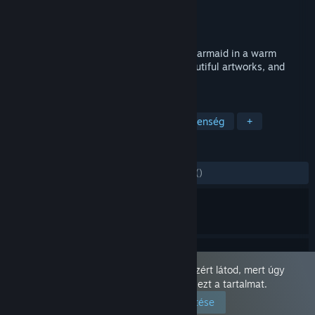
Fejlesztő
Milk Poison
Kiadó
Milk Poison
Megjelent
2026. jan. 16.
Relaxing puzzle game about a charming barmaid in a warm
fantasy tavern. Solve puzzles, unlock beautiful artworks, and
enjoy the cozy evening atmosphere.
CÍMKÉK
Könnyed
Növekményes
Meztelenség
+
ÉRTÉKELÉSEK
MINDEN IDŐK:
6 felhasználói értékelés
()
Ez a játék „Csak felnőtteknek” jelölésű. Azért látod, mert úgy
adtad meg beállításaidat, hogy engedjék ezt a tartalmat.
Beállításaid szerkesztése