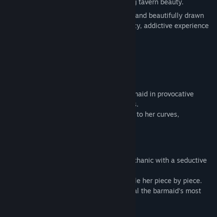
intimate, seductive artwork of our alluring tavern beauty.
Relaxing gameplay, sensual atmosphere, and beautifully drawn
adult illustrations combine to create a cozy, addictive experience
you'll want to keep returning to.
Game Features:
1. Erotic Illustrations
Unlock steamy artwork featuring the barmaid in provocative
poses and intimate tavern-themed scenes.
Every puzzle completed brings you closer to her curves,
expressions, and irresistible charm.
2. Three Puzzle Modes
•
15-Puzzle (Sliding Puzzle)
– Classic mechanic with a seductive
twist.
•
Swipe Puzzle
– Drag, swap, and assemble her piece by piece.
•
Rotate Puzzle
– Rotate the tiles to reveal the barmaid’s most
tempting moments.