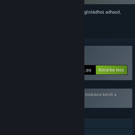
Jelentkezz be
, hogy ezt a tételt a kívánságlistádhoz adhasd,
követhesd vagy mellőzöttnek jelölhesd.
Hentai Barmaid vásárlása
Kosárba tesz
$0.99
A(z) 6 elemet tartalmazó „Puzzles” csomag kizárásra került a
beállításaid alapján.
JELLEMZŐK
Egyjátékos
Steam Teljesítmények