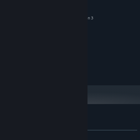
nécessaires
Windows 10/11
SYSTÈME D'EXPLOITATION :
Intel Core i3 10100F/AMD Ruzen 3
PROCESSEUR :
3100
4 GB de mémoire
MÉMOIRE VIVE :
GTX 1060/RX 480
GRAPHIQUES :
Version 11
DIRECTX :
500 MB d'espace disque
ESPACE DISQUE :
disponible
RECOMMANDÉE :
Système d'exploitation et processeur 64 bits
nécessaires
Évaluations pour Hentai Barmaid
À propos des évaluations
Vos préférences
DEPUIS LE DÉBUT :
6 évaluations
()