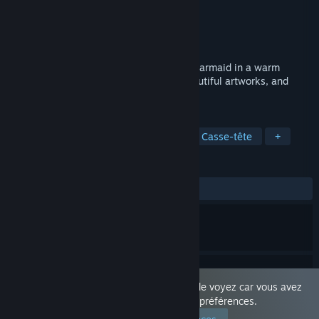
Développement
Milk Poison
Édition
Milk Poison
Sorti le
16 janv. 2026
Relaxing puzzle game about a charming barmaid in a warm
fantasy tavern. Solve puzzles, unlock beautiful artworks, and
enjoy the cozy evening atmosphere.
TAGS
Casual
Incrémental
Nudité
Casse-tête
+
ÉVALUATIONS
DEPUIS LE DÉBUT :
6 évaluations
()
Ce produit est réservé aux adultes. Vous le voyez car vous avez
autorisé ce genre de contenu depuis vos préférences.