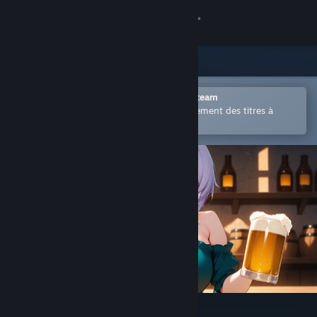
Se connecter
Magasin
Communauté
Ouvrir dans l'application mobile Steam
Permet d'acheter ou d'ajouter facilement des titres à
votre liste de souhaits.
À propos
Support
Changer la langue
Télécharger l'application mobile Steam
Voir version ordi. du site
Hentai Barmaid