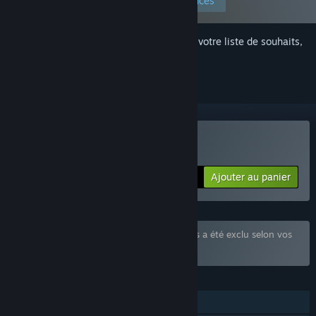
Modifier vos préférences
Connectez-vous
pour ajouter cet article à votre liste de souhaits,
le suivre ou l'ignorer
Acheter Hentai Barmaid
Ajouter au panier
$0.99
Le bundle « Puzzles » qui contient 6 articles a été exclu selon vos
préférences.
FONCTIONNALITÉS
Solo