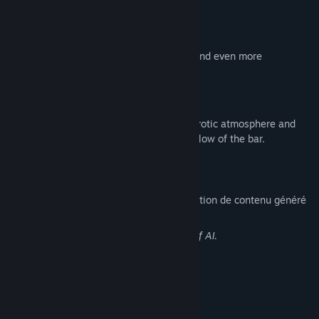
3. Two Difficulty Levels
•
3×3
– Quick, satisfying reveals.
•
4×4
– More challenging, more teasing, and even more
rewarding.
4. Sensual Background Music
Soft, cozy tavern melodies enhance the erotic atmosphere and
draw you deeper into the warm evening glow of the bar.
Divulgation de contenu généré par IA
L'équipe de développement décrit l'utilisation de contenu généré
par IA dans le jeu comme suit.
The artwork was created with the help of AI.
Configuration requise
MINIMALE :
Système d'exploitation et processeur 64 bits