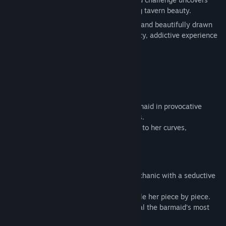
intimate, seductive artwork of our alluring tavern beauty.
Relaxing gameplay, sensual atmosphere, and beautifully drawn
adult illustrations combine to create a cozy, addictive experience
you'll want to keep returning to.
Game Features:
1. Erotic Illustrations
Unlock steamy artwork featuring the barmaid in provocative
poses and intimate tavern-themed scenes.
Every puzzle completed brings you closer to her curves,
expressions, and irresistible charm.
2. Three Puzzle Modes
•
15-Puzzle (Sliding Puzzle)
– Classic mechanic with a seductive
twist.
•
Swipe Puzzle
– Drag, swap, and assemble her piece by piece.
•
Rotate Puzzle
– Rotate the tiles to reveal the barmaid’s most
tempting moments.