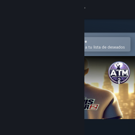
Iniciar sesión
Tienda
Comunidad
Abrir en la aplicación Steam Mobile
Para comprar o agregar fácilmente a tu lista de deseados
Acerca de
Soporte
Cambiar idioma
Obtener la aplicación de Steam Mobile
Ver versión clásica
Absolute Tennis Manager 2