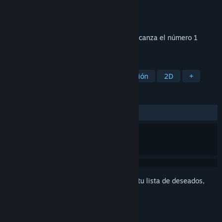
Desarrollador
ATEMIX
Editor
ATEMIX
Lanzado el
12 MAR 2026
Vive la carrera de un jugador de tenis y alcanza el número 1
mundial. Cada decisión cuenta.
ETIQUETAS
Tenis
Simuladores
Administración
2D
+
RESEÑAS
SIEMPRE:
9 reseñas de usuarios
()
Inicia sesión
para agregar este artículo a tu lista de deseados,
seguirlo o marcarlo como ignorado.