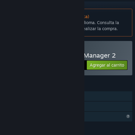
No disponible en Español (Latinoamérica)
Este artículo no está disponible en tu idioma. Consulta la
lista de idiomas disponibles antes de realizar la compra.
Comprar Absolute Tennis Manager 2
Agregar al carrito
$19.99
CARACTERÍSTICAS
Un jugador
Préstamo familiar
Características del perfil limitadas
IDIOMAS