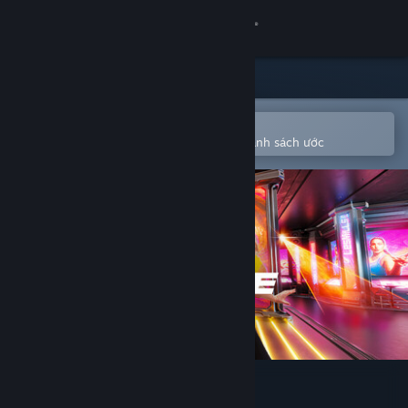
Đăng nhập
Cửa hàng
Cộng đồng
Mở bằng ứng dụng Steam di động
Để dễ dàng mua hoặc thêm vào danh sách ước
Thông tin
Hỗ trợ
Thay đổi ngôn ngữ
Cài ứng dụng Steam di động
Xem web cho desktop
LES MILLS XR DANCE