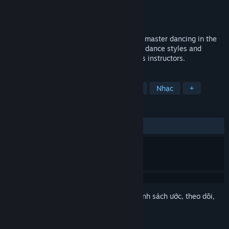
Nhà phát triển
Odders Lab
Nhà phát hành
Odders Lab
Phát hành
11 Thg12, 2025
It’s fun. It’s fitness. It’s DANCE! Learn and master dancing in the
most fun way with +40 sessions, multiple dance styles and
difficulties, with real-life, official Les Mills instructors.
THEO NHÃN
Thể thao
Thực tế ảo
Nhịp điệu
Nhạc
+
ĐÁNH GIÁ
TRƯỚC NAY:
6 đánh giá người dùng
()
Đăng nhập
để thêm sản phẩm này vào danh sách ước, theo dõi,
hoặc đánh dấu nó thành "đã phớt lờ"