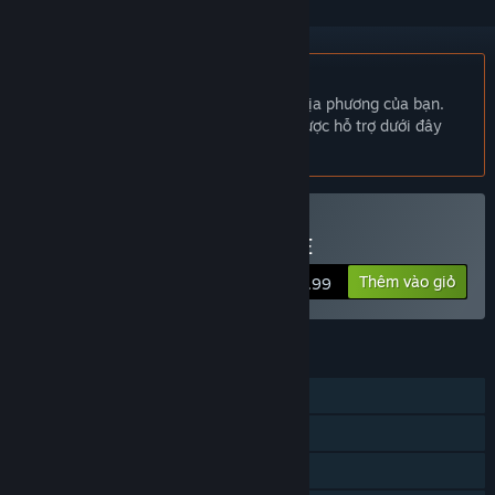
Không hỗ trợ ngôn ngữ Tiếng Việt
Sản phẩm này không hỗ trợ ngôn ngữ địa phương của bạn.
Vui lòng xem lại danh sách ngôn ngữ được hỗ trợ dưới đây
trước khi mua.
Chỉ VR
Mua LES MILLS XR DANCE
Thêm vào giỏ
$29.99
TÍNH NĂNG
Chơi đơn
Hỗ trợ tay cầm định vị
Chỉ VR