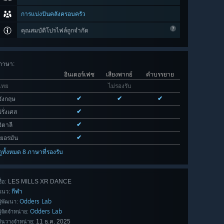
การแบ่งปันคลังครอบครัว
คุณสมบัติโปรไฟล์ถูกจำกัด
ภาษา
:
อินเตอร์เฟซ
เสียงพากย์
คำบรรยาย
ไทย
ไม่รองรับ
✔
✔
✔
อังกฤษ
✔
ฝรั่งเศส
✔
อิตาลี
✔
เยอรมัน
ดูทั้งหมด 8 ภาษาที่รองรับ
LES MILLS XR DANCE
ื่อ:
กีฬา
แนว:
Odders Lab
ผู้พัฒนา:
Odders Lab
ผู้จัดจำหน่าย:
11 ธ.ค. 2025
วันวางจำหน่าย: