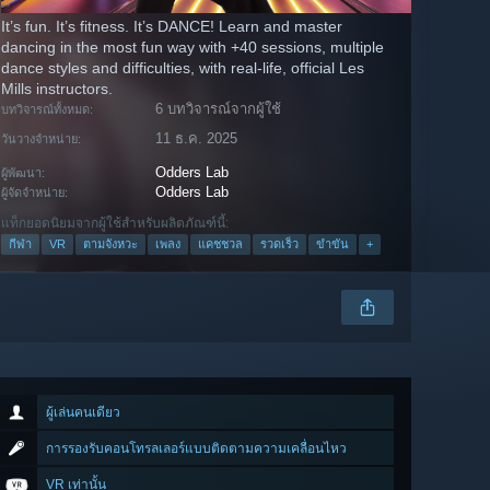
It’s fun. It’s fitness. It’s DANCE! Learn and master
dancing in the most fun way with +40 sessions, multiple
dance styles and difficulties, with real-life, official Les
Mills instructors.
6 บทวิจารณ์จากผู้ใช้
บทวิจารณ์ทั้งหมด:
11 ธ.ค. 2025
วันวางจำหน่าย:
Odders Lab
ผู้พัฒนา:
Odders Lab
ผู้จัดจำหน่าย:
แท็กยอดนิยมจากผู้ใช้สำหรับผลิตภัณฑ์นี้:
กีฬา
VR
ตามจังหวะ
เพลง
แคชชวล
รวดเร็ว
ขำขัน
+
ผู้เล่นคนเดียว
การรองรับคอนโทรลเลอร์แบบติดตามความเคลื่อนไหว
VR เท่านั้น