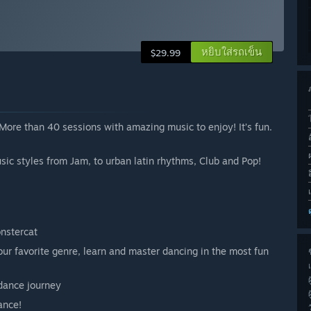
หยิบใส่รถเข็น
$29.99
More than 40 sessions with amazing music to enjoy! It’s fun.
sic styles from Jam, to urban latin rhythms, Club and Pop!
nstercat
ur favorite genre, learn and master dancing in the most fun
ช
 dance journey
ance!