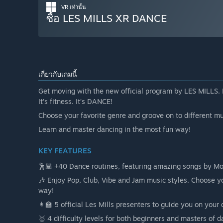
VR เท่านั้น
ซื้อ LES MILLS XR DANCE
เกี่ยวกับเกมนี้
Get moving with the new official program by LES MILLS. 
It’s fitness. It’s DANCE!
Choose your favorite genre and groove on to different mu
Learn and master dancing in the most fun way!
KEY FEATURES
🕺🏾 +40 Dance routines, featuring amazing songs by Mo
🎶 Enjoy Pop, Club, Vibe and Jam music styles. Choose yo
way!
👩‍🏫 5 official Les Mills presenters to guide you on your
🥇 4 difficulty levels for both beginners and masters of d