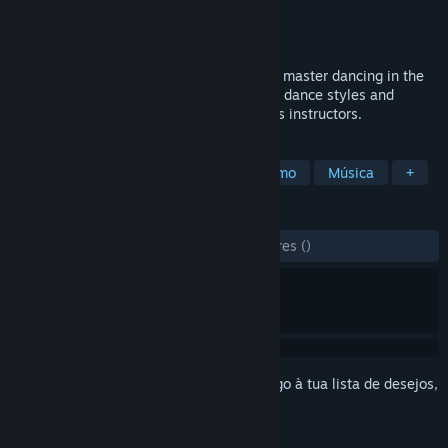
Developer
Odders Lab
Editora
Odders Lab
Lançamento:
11 dez. 2025
It’s fun. It’s fitness. It’s DANCE! Learn and master dancing in the
most fun way with +40 sessions, multiple dance styles and
difficulties, with real-life, official Les Mills instructors.
MARCADORES
Desporto
Realidade Virtual
Ritmo
Música
+
ANÁLISES
DESDE O INÍCIO:
6 análises de utilizadores
()
Inicia a sessão
para adicionares este artigo à tua lista de desejos,
segui-lo ou ignorá-lo.