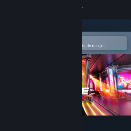
Iniciar sessão
Loja
Comunidade
Abre na app Steam Mobile
Para comprares ou adicionares à lista de desejos
Sobre
Apoio
Alterar idioma
Instala a app móvel do Steam
Ver versão para computadores
LES MILLS XR DANCE