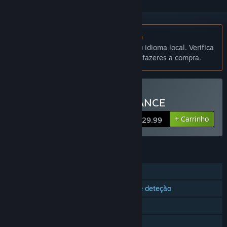
Não disponível em Português (Portugal)
Este produto não está disponível no teu idioma local. Verifica
a lista de idiomas disponíveis antes de fazeres a compra.
Só em R.V.
Comprar LES MILLS XR DANCE
+ Carrinho
$29.99
FUNCIONALIDADES
Um jogador
Compatibilidade com comandos de deteção
Só em R.V.
Partilha de Biblioteca